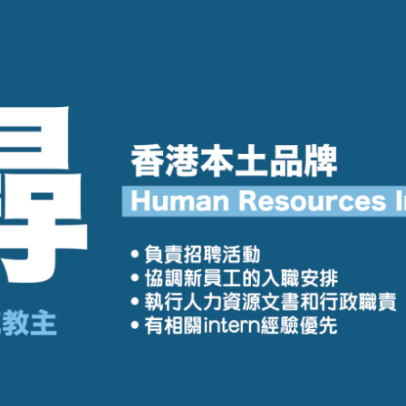
學生貸款
貸款計數
101
機