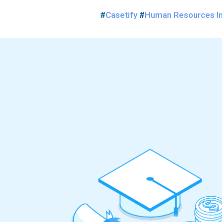
#
Casetify
#
Human Resources In