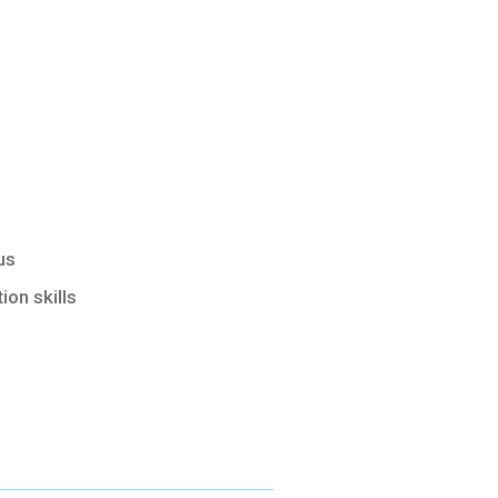
us
on skills