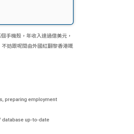
逾十萬個手機殼，年收入達過億美元，
話，不妨跟呢間由外國紅翻黎香港嘅
iews, preparing employment
ff database up-to-date