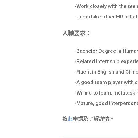
-Work closely with the tea
-Undertake other HR initia
入職要求：
-Bachelor Degree in Human
-Related internship experi
-Fluent in English and Chine
-A good team player with s
-Willing to learn, multitask
-Mature, good interpersona
按
此
申請及了解詳情。