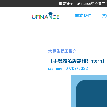
重要提示：uFinance並
關於我們
貸
學
大專生筍工推介
【手機殼名牌請HR intern】CAS
大
jasmine
| 07/08/2022
貸
網
款