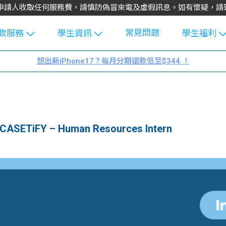
不會向申請人收取任何服務費，請慎防偽冒來電及虛假訊息。如有懷疑，
常見問題
款服務
學生資訊
學生福利
生貸款
Blog
uFinance 
想出新iPhone17？每月分期還款低至$344 ！
貸款計算
大專生筍
園贊助
機
工推介
學生故事
搵工
分享
Guide
ETiFY – Human Resources Intern
Exchang
學生學費
e Guide
款
校園
貸款計數
Guide
機
理財
上私人貸
Guide