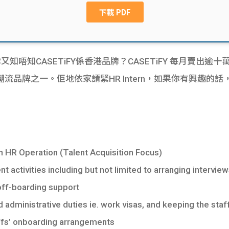
你又知唔知CASETiFY係香港品牌？CASETiFY 每月賣出
流品牌之一。佢地依家請緊HR Intern，如果你有興趣的
in HR Operation (Talent Acquisition Focus)
t activities including but not limited to arranging interv
ff-boarding support
d administrative duties ie. work visas, and keeping the sta
ffs’ onboarding arrangements