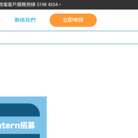
請致電客戶服務熱線
5198
4354
。
聯絡我們
立即申請
校