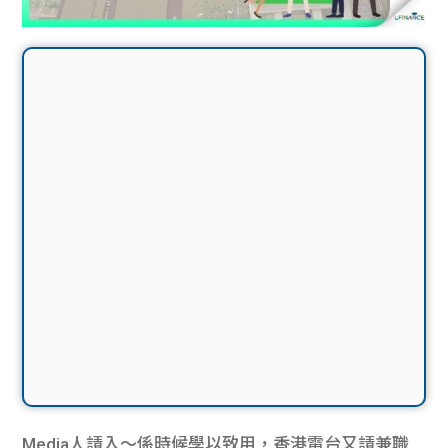
Media人請入〜係時候學以致用，香港電台又請兼職