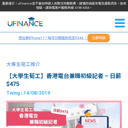
重要提示：uFinance並不會向申請人收取任何服務費，請慎防偽冒來電及虛假訊息。如有
懷疑，請致電客戶服務熱線
5198
4354
。
聯絡我
關於
們
想出新iPhone17？每月分期還款低至$344 ！
立即申請
＋
我們
852
貸款
5198
大專生筍工推介
4354
服務
【大學生荀工】香港電台兼職初級記者 – 日薪
$475
學生
學生
Twing
| 14/08/2019
貸款
資訊
Blog
常見
貸款