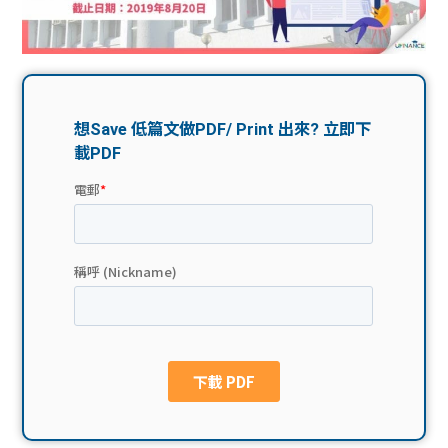
問題
計算
大專
機
學生
生筍
學生
福利
工推
故事
uFina
介
聯絡
分享
nce
搵工
我們
大學
校園
Gui
生學
贊助
de
費貸
Exc
款
han