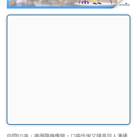
自問EQ高、識得隨機應變，口齒伶俐又鐘意同人溝通