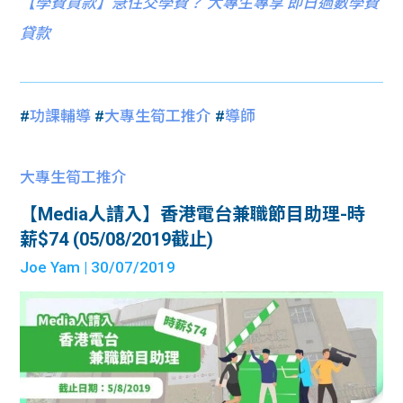
【
學費貸款】急住交學費？ 大專生專享 即日過數學費
貸款
#
功課輔導
#
大專生筍工推介
#
導師
大專生筍工推介
【Media人請入】香港電台兼職節目助理-時
薪$74 (05/08/2019截止)
Joe Yam
| 30/07/2019