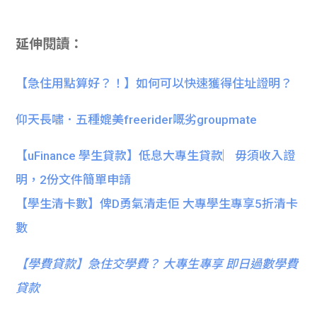
延伸閱讀：
【急住用點算好？！】如何可以快速獲得住址證明？
仰天長嘯．五種媲美freerider嘅劣groupmate
【uFinance 學生貸款】低息大專生貸款︳毋須收入證
明，2份文件簡單申請
【學生清卡數】俾D勇氣清走佢 大專學生專享5折清卡
數
【
學費貸款】急住交學費？ 大專生專享 即日過數學費
貸款