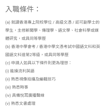
學生
入職條件：
貸款
(a) 就讀香港專上院校學位 / 高級文憑 / 認可副學士的
101
學生，主修新聞學、傳理學、語文學、社會科學或媒
體研究，或具同等學歷
(b) 香港中學會考 / 香港中學文憑考試中國語文科和英
國語文科達第2等級，或具同等學歷
(c) 申請人如具以下條件則更為理想：
(i)
能操流利英語
(ii)
熟悉視像拍攝及編輯技巧
(iii)
熟悉時事
(iv)
具備悅耳廣播聲線
(v)
熟悉文書處理