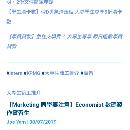
明，2份文件簡單申請
【學生清卡數】俾D勇氣清走佢 大專學生專享5折清卡
數
【
學費貸款】急住交學費？ 大專生專享 即日過數學費
貸款
#
Intern
#
KPMG
#
大專生筍工推介
#
實習
大專生筍工推介
【Marketing 同學要注意】Economist 數碼製
作實習生
Joe Yam
| 30/07/2019