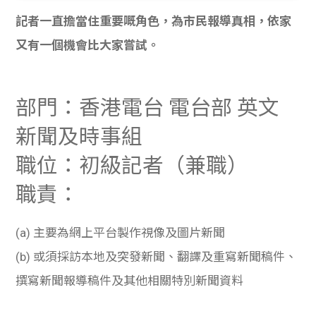
貸款
ge
記者一直擔當住重要嘅角色，為市民報導真相，依家
計數
Gui
又有一個機會比大家嘗試。
機
de
部門：
香港電台 電台部 英文
網上
校園
新聞及時事組
私人
Gui
職位：
初級記者（兼職）
貸款
de
職責：
貸款
理財
(a) 主要為網上平台製作視像及圖片新聞
計數
Gui
(b) 或須採訪本地及突發新聞、翻譯及重寫新聞稿件、
撰寫新聞報導稿件及其他相關特別新聞資料
機
de