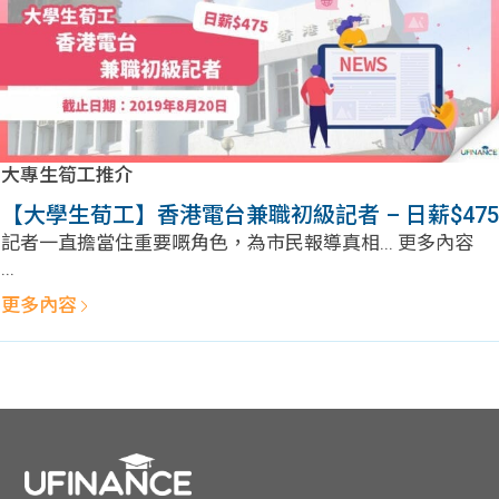
貸款
ge
計數
Gui
機
de
大專生筍工推介
網上
校園
【大學生荀工】香港電台兼職初級記者 – 日薪$475
私人
Gui
記者一直擔當住重要嘅角色，為市民報導真相... 更多內容
...
貸款
de
更多內容
貸款
理財
計數
Gui
機
de