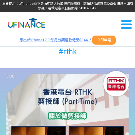
重要提示：uFinance並不會向申請人收取任何服務費，請慎防偽冒來電及虛假訊息。如有
懷疑，請致電客戶服務熱線
5198
4354
。
聯絡我
關於
們
想出新iPhone17？每月分期還款低至$344 ！
立即申請
＋
我們
#rthk
852
貸款
5198
4354
服務
學生
學生
貸款
資訊
Blog
常見
貸款