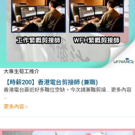
問題
計算
大專
機
學生
生筍
學生
福利
工推
故事
uFina
介
聯絡
分享
nce
搵工
我們
大專生筍工推介
大學
校園
Gui
【時薪200】香港電台剪接師 (兼職)
香港電台最近好多職位空缺，今次請兼職剪接... 更多內容
生學
贊助
de
...
更多內容
費貸
Exc
款
han