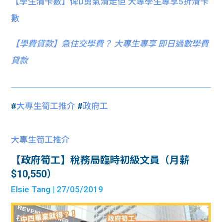
【學生清卡數】俾D勇氣清走佢 大專學生專享5折清卡
數
【
學費貸款】急住交學費？ 大專生專享 即日過數學費
貸款
#
大專生筍工推介
#
政府工
大專生筍工推介
【政府筍工】稅務局臨時初級文員（月薪
$10,550）
Elsie Tang
| 27/05/2019