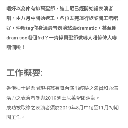
貸款
ge
唔好以為仲有排萬聖節，迪士尼已經開始請表演者
計數
Gui
喇，由八月中開始返工，各位去完旅行返黎開工
啱啱
好，仲唔tag你身邊最有表演慾最dramatic，甚至係
機
de
dram soc
嗰
個frd？一齊係萬聖節做嚇人唔係俾人嚇
網上
校園
嗰
個啦！
私人
Gui
工作概要:
貸款
de
香港迪士尼樂園現招募有舞台演出經驗之演員和充滿
貸款
理財
活力之表演者參與
2019
迪士尼萬聖節活動。
計數
Gui
成功被取錄之表演者須於
2019
年
8
月中旬至
11
月初期
機
間工作。
de