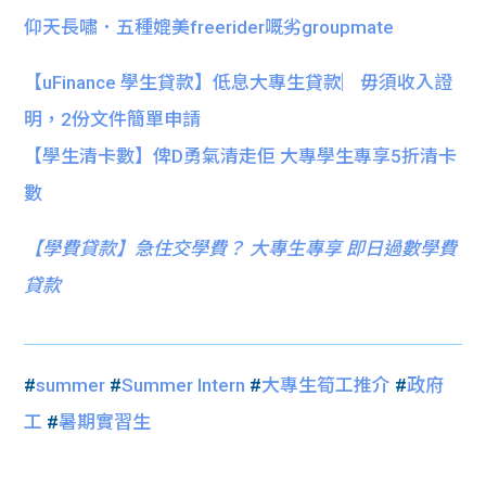
仰天長嘯．五種媲美freerider嘅劣groupmate
【uFinance 學生貸款】低息大專生貸款︳毋須收入證
明，2份文件簡單申請
【學生清卡數】俾D勇氣清走佢 大專學生專享5折清卡
數
【
學費貸款】急住交學費？ 大專生專享 即日過數學費
貸款
#
summer
#
Summer Intern
#
大專生筍工推介
#
政府
工
#
暑期實習生