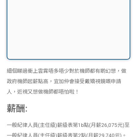
細個睇過衝上雲霄唔多唔少對於機師都有
啲
幻想，做
政府機師起薪點高，宜加仲會接受戴矯視鏡嘅申請
人，近視又想做機師都唔怕啦！
薪酬:
一般紀律人員
(
主任級
)
薪級表第
1b
點
(
月薪
26,075
元
)
至
一般紀律人員
(
主任級
)
薪級表第
2
點
(
月薪
29,740
元
)
。