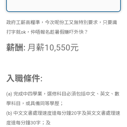
政府工薪高糧準，今次呢份工又無特別要求，只要識
打字就ok，仲唔報名趁暑假賺吓外快？
薪酬:
月薪
10,550
元
入職條件:
(a)
完成中四學業，選修科目必須包括中文、英文、數
學科目，或具備同等學歷；
(b)
中文文書處理速度達每分鐘
20
字及英文文書處理速
度達每分鐘
30
字；及