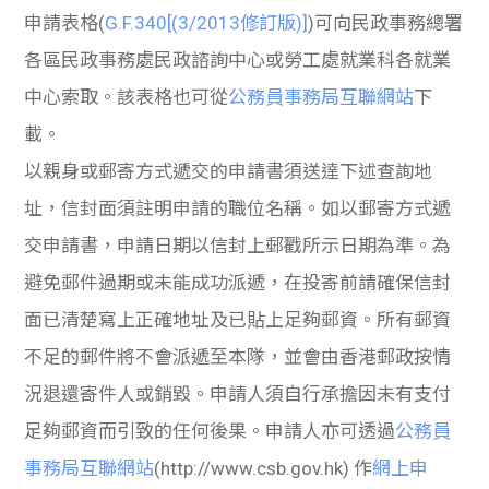
申請表格
(
G.F.340[(3/2013
修訂版
)]
)
可向民政事務總署
各區民政事務處民政諮詢中心或勞工處就業科各就業
中心索取。該表格也可從
公務員事務局互聯網站
下
載。
以親身或郵寄方式遞交的申請書須送達下述
查
詢地
址，信封面須註明申請的職位名稱。如以郵寄方式遞
交申請書，申請日期以信封上郵戳所示日期為準。為
避免郵件過期或未能成功派遞，在投寄前請確保信封
面已清楚寫上正確地址及已貼上足
夠
郵資。所有郵資
不足的郵件將不會派遞至本隊，並會由香港郵政按情
況退還寄件人或銷毀。申請人須自行承擔因未有支付
足
夠
郵資而引致的任何後果。申請人亦可透過
公務員
事務局互聯網站
(http://www.csb.gov.hk)
作
網上申