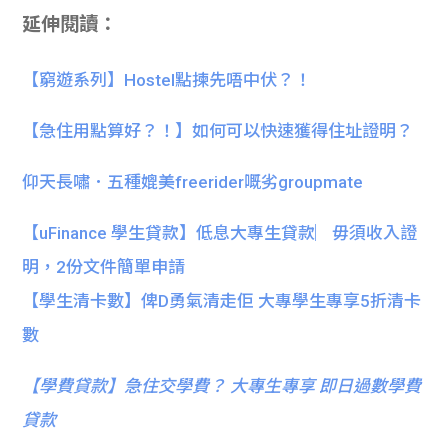
延伸閱讀：
【窮遊系列】Hostel點揀先唔中伏？！
【急住用點算好？！】如何可以快速獲得住址證明？
仰天長嘯．五種媲美freerider嘅劣groupmate
【uFinance 學生貸款】低息大專生貸款︳毋須收入證
明，2份文件簡單申請
【學生清卡數】俾D勇氣清走佢 大專學生專享5折清卡
數
【
學費貸款】急住交學費？ 大專生專享 即日過數學費
貸款