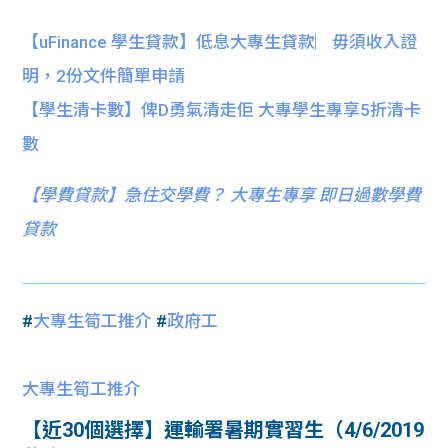
【uFinance 學生貸款】低息大專生貸款︳毋須收入證
明，2份文件簡單申請
【學生清卡數】俾D勇氣清走佢 大專學生專享5折清卡
數
【
學費貸款】急住交學費？ 大專生專享 即日過數學費
貸款
#
大專生筍工推介
#
政府工
大專生筍工推介
【近30個選擇】運輸署暑期實習生（4/6/2019