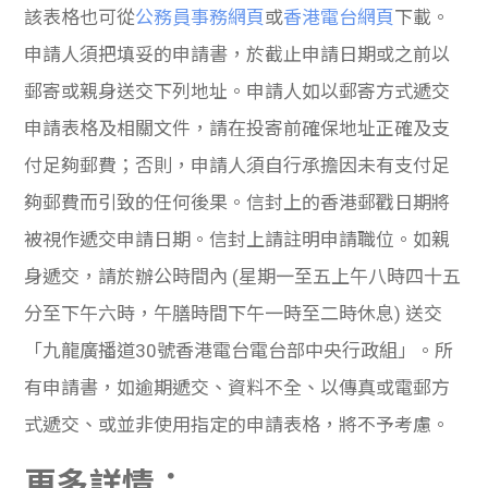
該表格也可從
公務員事務網頁
或
香港電台網頁
下載。
申請人須把填妥的申請書，於截止申請日期或之前以
郵寄或親身送交下列地址。申請人如以郵寄方式遞交
申請表格及相關文件，請在投寄前確保地址正確及支
付足夠郵費；否則，申請人須自行承擔因未有支付足
夠郵費而引致的任何後果。信封上的香港郵戳日期將
被視作遞交申請日期。信封上請註明申請職位。如親
身遞交，請於辦公時間內 (星期一至五上午八時四十五
分至下午六時，午膳時間下午一時至二時休息) 送交
「九龍廣播道30號香港電台電台部中央行政組」。所
有申請書，如逾期遞交、資料不全、以傳真或電郵方
式遞交、或並非使用指定的申請表格，將不予考慮。
更多詳情：