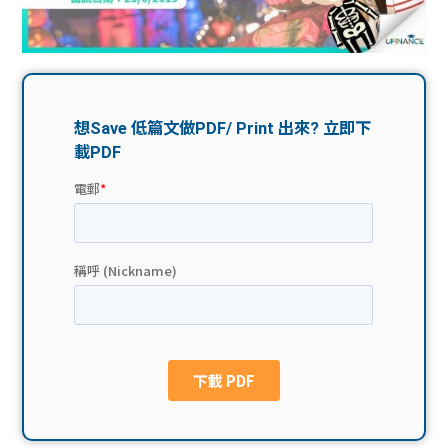
問題
計算
大專
機
學生
生筍
學生
福利
工推
故事
uFina
介
聯絡
分享
nce
搵工
我們
大學
校園
Gui
生學
贊助
de
費貸
Exc
款
han