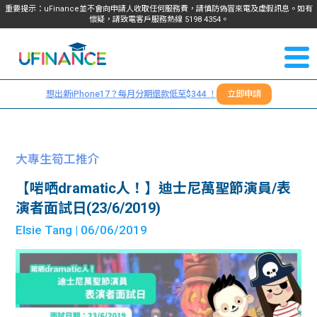
重要提示：uFinance並不會向申請人收取任何服務費，請慎防偽冒來電及虛假訊息。如有
懷疑，請致電客戶服務熱線
5198
4354
。
聯絡我
關於
們
想出新iPhone17？每月分期還款低至$344 ！
立即申請
＋
我們
852
貸款
5198
大專生筍工推介
4354
服務
【啱哂dramatic人！】迪士尼萬聖節演員/表
演者面試日(23/6/2019)
學生
學生
Elsie Tang
| 06/06/2019
貸款
資訊
Blog
常見
貸款