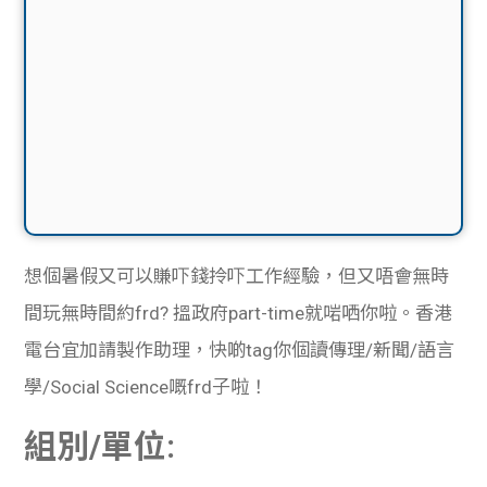
想個暑假又可以賺吓錢拎吓工作經驗，但又唔會無時
間玩無時間約frd? 搵政府part-time就啱哂你啦。
香港
電台
宜加請製作助理，快
啲tag你個讀傳理/新聞/語言
學/Social Science嘅frd子啦！
組別/單位: