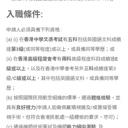
入職條件:
申請人必須具備下列資格
:
(a) (i)
在
香港中學文憑考試
有
五科
包括英國語文科成績
達
第
3級
(
或同等程度
)
或以上，或具備同等學歷；或
(ii)
在
香港高級程度會考
有
兩科
高級程度科目成績達
E
級或以上
，以及在香港中學會考另外
三科
成績達第
3
級
/
C
級或以上
，其中包括英國語文科，或具備同等學
歷；
(b)
按照國際民用航空組織的標準，通過
體格檢驗
，並
具有
良好視力
(
申請人如需佩戴矯視鏡及
/
或曾接受矯
視手術，但符合香港民航處一級體檢的要求，亦可
)
；
(c)
通過機師技術筆試及機師
能力傾向測驗
;
及