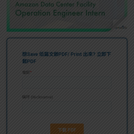
問題
計算
大專
機
學生
生筍
學生
福利
工推
故事
uFina
介
聯絡
分享
nce
搵工
我們
大學
校園
Gui
生學
贊助
de
費貸
Exc
款
han