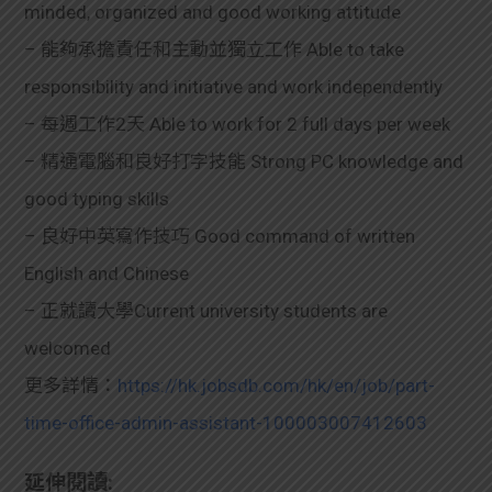
minded, organized and good working attitude
– 能夠承擔責任和主動並獨立工作 Able to take
responsibility and initiative and work independently
– 每週工作2天 Able to work for 2 full days per week
– 精通電腦和良好打字技能 Strong PC knowledge and
good typing skills
– 良好中英寫作技巧 Good command of written
English and Chinese
– 正就讀大學Current university students are
welcomed
更多詳情：
https://hk.jobsdb.com/hk/en/job/part-
time-office-admin-assistant-100003007412603
延伸閱讀: