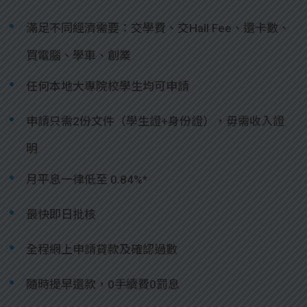
滿足不同經濟需要：交學費、交Hall Fee、還卡數、
買電腦、學車、創業
任何本地大專院校學生均可申請
申請只需2份文件（學生證+身份證），毋需收入證
明
月平息一律低至 0.84%*
最快即日批核
全程網上申請貸款及確認過數
隨時提早還款，0手續費0罰息