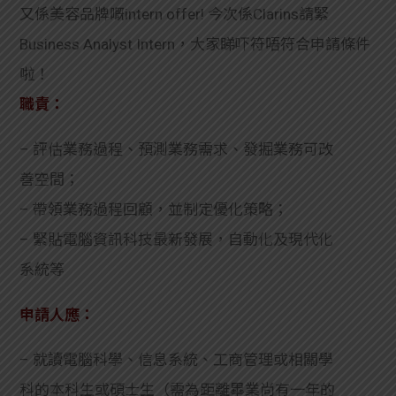
又係美容品牌嘅intern offer! 今次係Clarins請緊
Business Analyst Intern，大家睇吓符唔符合申請條件
啦！
職責：
– 評估業務過程、預測業務需求、發掘業務可改
善空間；
– 帶領業務過程回顧，並制定優化策略；
– 緊貼電腦資訊科技最新發展，自動化及現代化
系統等
申請人應：
– 就讀電腦科學、信息系統、工商管理或相關學
科的本科生或碩士生（需為距離畢業尚有一年的