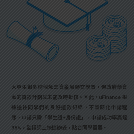
大專生很多時候急需資金周轉交學費，但政府學資
處的貸款計劃又未能及時批核。因此，uFinance 根
據過往同學們的良好還款紀錄，不斷簡化申請程
序，申請只需「學生證+身份證」，申請成功率高達
95%，全程網上快捷辦妥，貼合同學需要。