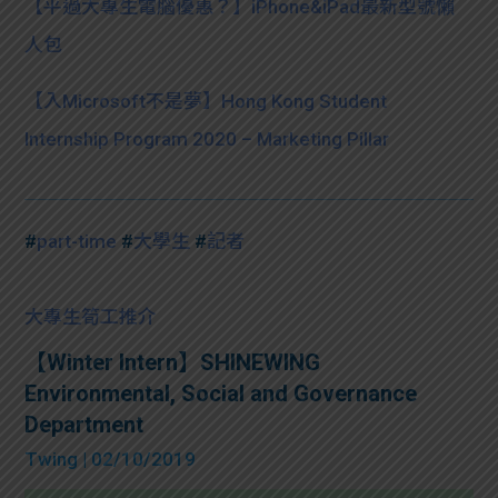
【平過大專生電腦優惠？】iPhone&iPad最新型號懶
人包
【入Microsoft不是夢】Hong Kong Student
Internship Program 2020 – Marketing Pillar
#
part-time
#
大學生
#
記者
大專生筍工推介
【Winter Intern】SHINEWING
Environmental, Social and Governance
Department
Twing
| 02/10/2019