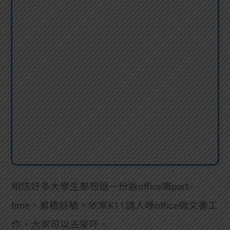
相信好多大學生都想返一份返office嘅part-
time，累積經驗。依家K11請人喺office做文書工
作，大家可以去望吓。