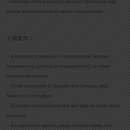
– Develop client proposals, product brochures and
deliver presentations to senior management
入職要求：
– A bachelor’s degree in Environmental Studies
(engineering, science or management), or other
relevant disciplines
– Good command of English and Chinese, and
fluency in Putonghua
– Excellent interpersonal skill and able to work under
pressure
– A responsible person, enjoy multiple tasks and