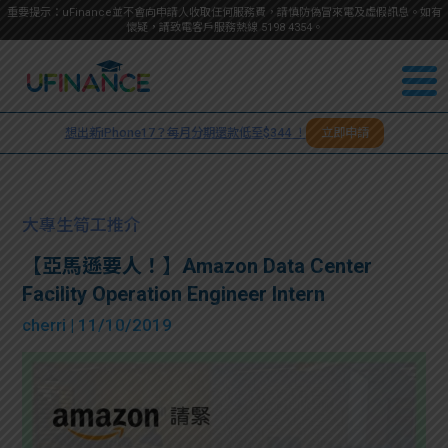
重要提示：uFinance並不會向申請人收取任何服務費，請慎防偽冒來電及虛假訊息。如有
懷疑，請致電客戶服務熱線
5198
4354
。
聯絡我
關於
們
想出新iPhone17？每月分期還款低至$344 ！
立即申請
＋
我們
852
貸款
5198
大專生筍工推介
4354
服務
【亞馬遜要人！】Amazon Data Center
Facility Operation Engineer Intern
學生
學生
cherri
| 11/10/2019
貸款
資訊
Blog
常見
貸款