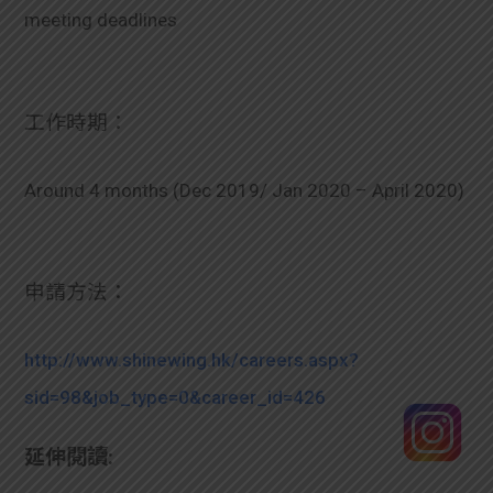
meeting deadlines
工作時期：
Around 4 months (Dec 2019/ Jan 2020 – April 2020)
申請方法：
http://www.shinewing.hk/careers.aspx?
sid=98&job_type=0&career_id=426
延伸閱讀: