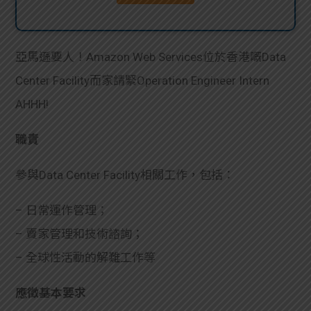
貸款
ge
計數
Gui
亞馬遜要人！Amazon Web Services位於香港嘅Data
機
de
Center Facility而家請緊Operation Engineer Intern
AHHH!
網上
校園
職責
私人
Gui
參與Data Center Facility相關工作，包括：
貸款
de
– 日常運作管理；
貸款
理財
– 賣家管理和技術諮詢；
計數
Gui
– 全球性活動的解難工作等
機
de
應徵基本要求