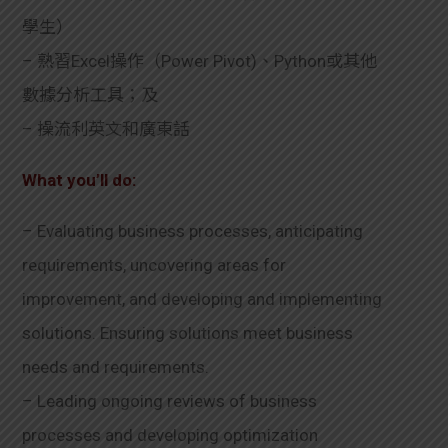
學生）
– 熟習Excel操作（Power Pivot)、Python或其他
數據分析工具；及
– 操流利英文和廣東話
What you’ll do:
– Evaluating business processes, anticipating
requirements, uncovering areas for
improvement, and developing and implementing
solutions. Ensuring solutions meet business
needs and requirements.
– Leading ongoing reviews of business
processes and developing optimization