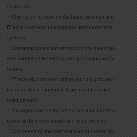
strategies.
– Staying up-to-date on the latest process and
IT advancements to automate and modernize
systems.
– Gathering critical information from meetings
with various stakeholders and producing useful
reports.
– Effectively communicating your insights and
plans to cross-functional team members and
management.
– Managing competing resources and priorities
based on business needs and requirements.
– Documenting and communicating the results