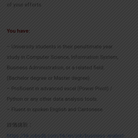
of your efforts.
You have:
– University students in their penultimate year
study in Computer Science, Information System,
Business Administration, or a related field.
(Bachelor degree or Master degree).
– Proficient in advanced excel (Power Pivot) /
Python or any other data analysis tools.
– Fluent in spoken English and Cantonese
詳情請到：
https://hk.jobsdb.com/hk/en/job/business-analyst-