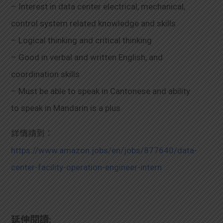
– Interest in data center electrical, mechanical,
control system related knowledge and skills
– Logical thinking and critical thinking
– Good in verbal and written English, and
coordination skills
– Must be able to speak in Cantonese and ability
to speak in Mandarin is a plus
詳情請到：
https://www.amazon.jobs/en/jobs/877640/data-
center-facility-operation-engineer-intern
延伸閱讀: