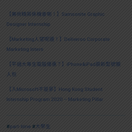
【美術精英係機會喇！】Samsonite Graphic
Designer Internship
【Marketing人望呢邊！】Deliveroo Corporate
Marketing Intern
【平過大專生電腦優惠？】iPhone&iPad最新型號懶
人包
【入Microsoft不是夢】Hong Kong Student
Internship Program 2020 – Marketing Pillar
#
part-time
#
大學生