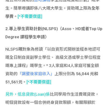
生。簡單嚟講即係八大嘅大學生。資助嘅上限為
全年
學費。
[*不需要償還]
2.
專上學生資助計劃(NLSPS)（Asso、HD或者Top Up
Degree 課程學生申請）
NLSPS
嘅
對象為修讀「以自資形式開辦並經本地認可
嘅全日制自資副學士學位、 高級文憑或學士學位程度
嘅專上課程」嘅學生。* 3人家庭和4人家庭可獲全額
資助的
「調整後家庭收入」
上限分別為
56,044 元和
51,561元。
[*不需要償還]
另外，
低息貸款(Loan)係
比同學用作生活費嘅貸款，
呢個貸款設有一個合併終身貸款限額，有關限額於