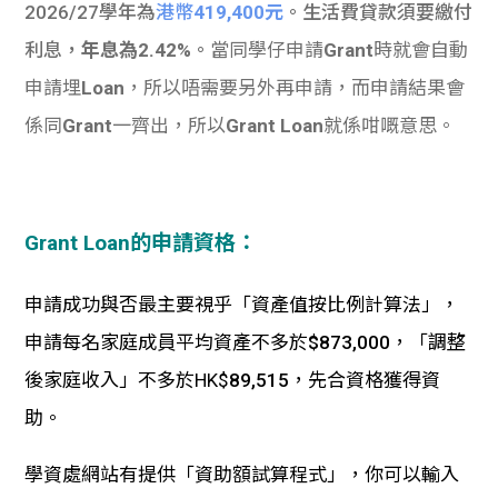
2026/27學年為
港幣
419,400元
。生活費貸款須要繳付
利息，
年息為2.42%
。
當同學仔申請
Grant
時就會自動
申請埋
Loan
，所以唔需要另外再申請，而申請結果會
係同
Grant
一齊出，所以
Grant Loan
就係咁嘅意思。
Grant Loan的
申請資格：
申請成功與否最主要視乎「
資產值按比例計算法
」，
申請每名家庭成員平均資產不多於
$873,000
，「
調整
後家庭收入
」不多於HK$
89,515
，先合資格獲得資
助。
學資處網站有提供「
資助額試算程式
」，你可以輸入