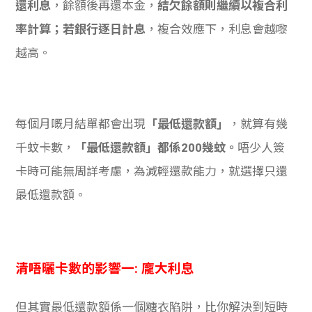
還利息
，餘額後再還本金，
結欠餘額則繼續以複合利
率計算；若銀行逐日計息
，複合效應下，利息會越嚟
越高。
每個月嘅月結單都會出現
「最低還款額」
，就算有幾
千蚊卡數，
「最低還款額」都係200幾蚊。
唔少人簽
卡時可能無周詳考慮，為減輕還款能力，就選擇只還
最低還款額。
清唔曬卡數的影響一: 龐大利息
但其實最低還款額係一個糖衣陷阱，比你解決到短時