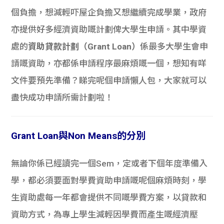
個負擔，想減輕吓屋企負擔又想繼續完成學業，政府
亦提供好多經濟資助嘅計劃俾大學生申請。其中學資
處的
資助貸款計劃（Grant Loan）
係最多大學生會申
請嘅資助，亦都係申請程序最麻煩嘅一個，想知有咩
文件要預先準備？睇完呢個申請懶人包，大家就可以
盡快成功申請所需計劃啦！
Grant Loan與Non Means的分別
無論你係已經讀完一個Sem，定或者下個年度準備入
學，都必須要面對學費資助申請嘅呢個麻煩時刻，學
生資助處每一年都會提供不同嘅學費方案，以貸款和
資助方式，為專上學生減輕因學費而產生嘅經濟壓