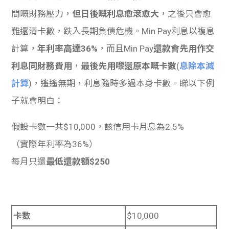
間嘅財務壓力，
但日後嘅利息愈滾愈大
，之後只會愈
難還清卡數，跌入長期負債危機。Min Pay利息以複息
計算，
年利率高達36%
，而且Min Pay
還款會先用作交
利息同財務費用
，
最後先用嚟還原本嘅卡數
(
息除本減
計算
)，遙遙無期，利息隨時多過本身卡數。睇以下例
子就會明白：
假設卡數一共$10,000，該信用卡月息為2.5%
（實際年利率為36%）
每月只還
最低還款額$250
卡數
$10,000