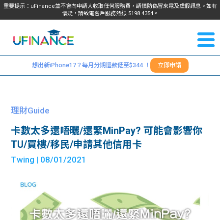
重要提示：uFinance並不會向申請人收取任何服務費，請慎防偽冒來電及虛假訊息。如有
懷疑，請致電客戶服務熱線
5198
4354
。
聯絡我
關於
們
想出新iPhone17？每月分期還款低至$344 ！
立即申請
＋
我們
852
貸款
5198
理財Guide
4354
服務
卡數太多還唔曬/還緊MinPay? 可能會影響你
TU/買樓/移民/申請其他信用卡
學生
學生
Twing
| 08/01/2021
貸款
資訊
Blog
常見
貸款