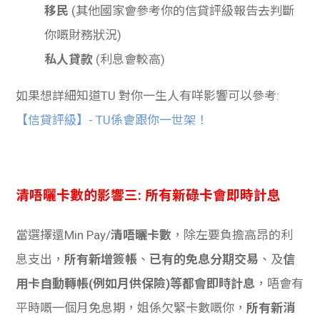
移民
(其他國家會參考你的信貸評級報告去判斷
你嘅財務狀況)
私人貸款
(利息會較高)
如果想詳細知道TU 對你一生人有咩影響可以參考:
【信貸評級】- TU係會跟你一世架！
清唔曬卡數的影響三: 所有新碌卡會即時計息
當選擇還Min Pay/
清唔曬卡數
，除左要負擔高昂的利
息支出，
所有新增簽帳
、
已有的免息分期交易
、及
信
用卡自動轉帳(例如月供保險)等都會即時計息
，唔會有
平時嘅一個月免息期，姐係欠緊卡數嘅你，
所有新消