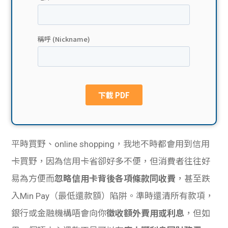
貸款
ge
計數
Gui
機
de
網上
校園
私人
Gui
貸款
de
平時買野、online shopping，我地不時都會用到信用
貸款
理財
卡買野，因為信用卡省卻好多不便，但消費者往往好
易為方便而
忽略信用卡背後各項條款同收費
，甚至跌
計數
Gui
入Min Pay（最低還款額）陷阱。準時還清所有款項，
機
de
銀行或金融機構唔會向你
徵收額外費用或利息
，但如