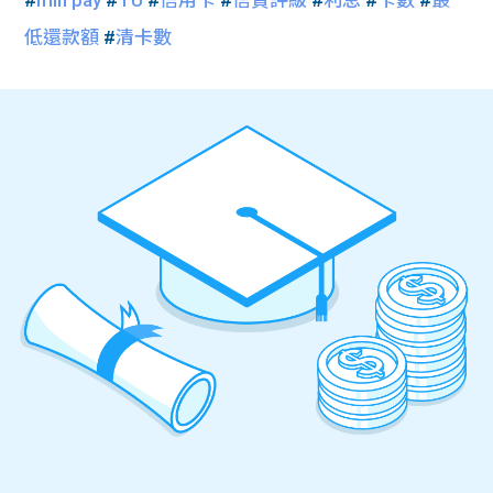
#
min pay
#
TU
#
信用卡
#
信貸評級
#
利息
#
卡數
#
最
低還款額
#
清卡數