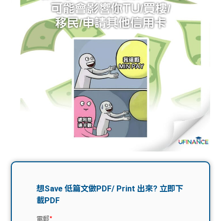
問題
計算
大專
機
學生
生筍
學生
福利
工推
故事
uFina
介
聯絡
分享
nce
搵工
我們
大學
校園
Gui
生學
贊助
de
費貸
Exc
款
han