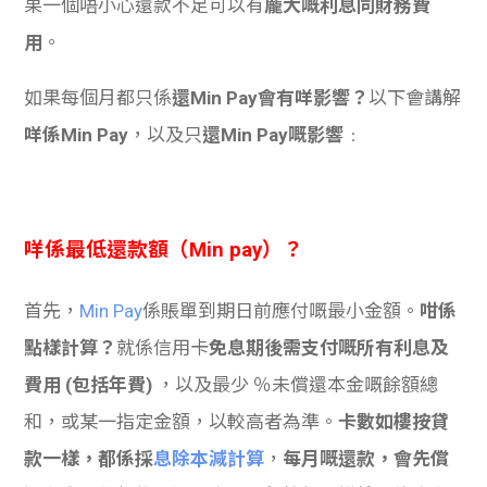
果一個唔小心還款不足可以有
龐大嘅利息同財務費
學生
用
。
貸款
如果每個月都只係
還Min Pay會有咩影響？
以下會講解
101
咩係Min Pay
，以及只
還Min Pay嘅影響
﹕
咩係最低還款額（Min pay）？
首先，
Min Pay
係賬單到期日前應付嘅最小金額。
咁係
點樣計算？
就係信用卡
免息期後需支付嘅所有利息及
費用 (包括年費)
，以及最少 ％未償還本金嘅餘額總
和，或某一指定金額，以較高者為準。
卡數如樓按貸
款一樣，都係採
息除本減計算
，
每月嘅還款，會先償