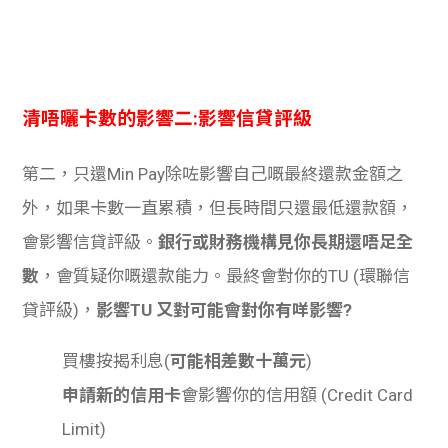
清唔曬卡數的影響二:影響信貸評級
第二，只還Min Pay除咗影響自己嘅最終還款金額之
外，如果卡數一直累積，但長時間只還最低還款額，
會影響信貸評級。
銀行或財務機構見你長期還唔足全
數
，會質疑你嘅還款能力。最終會對你的TU (環聯信
貸評級)，
影響TU 又對可能會對你有咩影響?
買樓按揭利息(
可能相差數十萬元
)
申請新的信用卡
會影響你的信用額 (Credit Card
Limit)