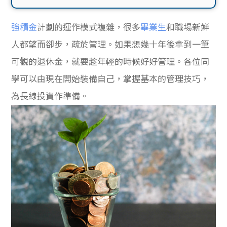
貸款
ge
強積金
計劃的運作模式複雜，很多
畢業生
和職場新鮮
計數
Gui
人都望而卻步，疏於管理。如果想幾十年後拿到一筆
機
de
可觀的退休金，就要趁年輕的時候好好管理。各位同
學可以由現在開始裝備自己，掌握基本的管理技巧，
網上
校園
為長線投資作準備。
私人
Gui
貸款
de
貸款
理財
計數
Gui
機
de