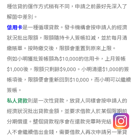
種信貸的運作方式稍有不同，申請之前最好先深入了
解箇中差別。
信用卡
是一種循環貸款。發卡機構會按申請人的經濟
狀況批出限額，限額隨持卡人簽帳扣減，並於每月清
繳賬單。按時繳交後，限額會重置到原來上限。
例如小明獲批簽帳額為$10,000的信用卡，上月簽帳
$1,000後，限額只剩餘$9,000。小明清還$1,000的簽
帳項後，限額便會重新回到$10,000，而小明可以繼續
簽帳。
私人貸款
則是一次性貸款，放貸人同樣會按申請人的
經濟狀況批出貸款金額，並要求借款人於某個限期前
分期償還。整個貸款程序會在還款完畢時完結，放貸
人不會繼續借出金錢，需要借款人再次申請另一筆貸