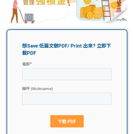
問題
計算
大專
機
學生
生筍
學生
福利
工推
故事
uFina
介
聯絡
分享
nce
搵工
我們
大學
校園
Gui
生學
贊助
de
費貸
Exc
款
han