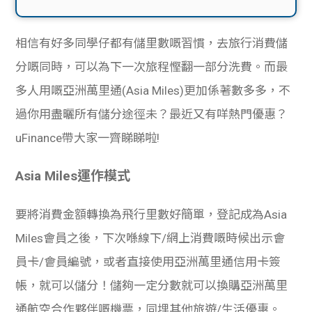
相信有好多同學仔都有儲里數嘅習慣，去旅行消費儲
分嘅同時，可以為下一次旅程慳翻一部分洗費。而最
多人用嘅亞洲萬里通(Asia Miles)更加係著數多多，不
過你用盡曬所有儲分途徑未？最近又有咩熱門優惠？
uFinance帶大家一齊睇睇啦!
Asia Miles運作模式
要將消費金額轉換為飛行里數好簡單，登記成為Asia
Miles會員之後，下次喺線下/網上消費嘅時候出示會
員卡/會員編號，或者直接使用亞洲萬里通信用卡簽
帳，就可以儲分！儲夠一定分數就可以換購亞洲萬里
通航空合作夥伴嘅機票，同埋其他旅遊/生活優惠。