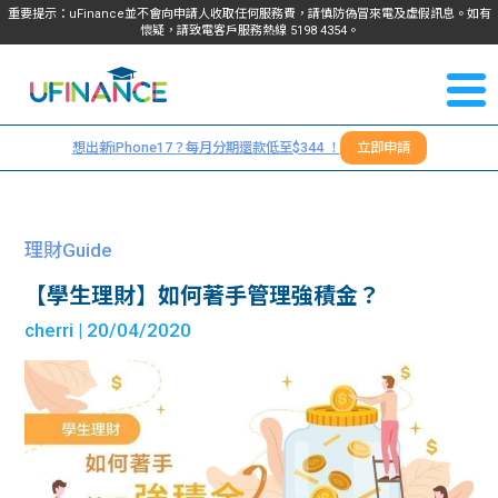
重要提示：uFinance並不會向申請人收取任何服務費，請慎防偽冒來電及虛假訊息。如有
懷疑，請致電客戶服務熱線
5198
4354
。
聯絡我
關於
們
想出新iPhone17？每月分期還款低至$344 ！
立即申請
＋
我們
852
貸款
5198
理財Guide
4354
服務
【學生理財】如何著手管理強積金？
cherri
| 20/04/2020
學生
學生
貸款
資訊
Blog
常見
貸款