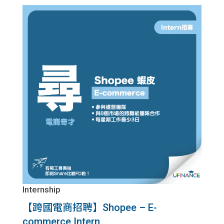
貸款
ge
計數
Gui
機
de
網上
校園
私人
Gui
貸款
de
貸款
理財
計數
Gui
Internship
機
de
【跨國電商招聘】Shopee – E-
commerce Intern