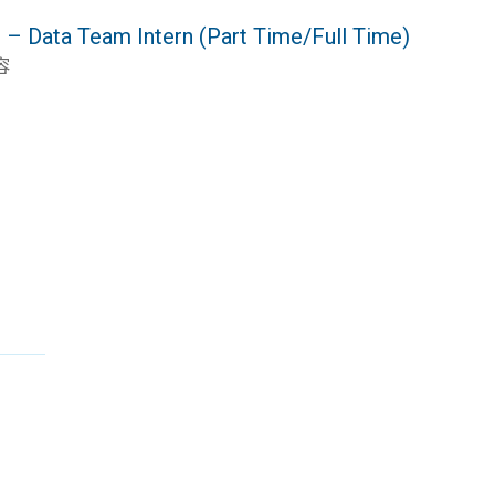
ta Team Intern (Part Time/Full Time)
容