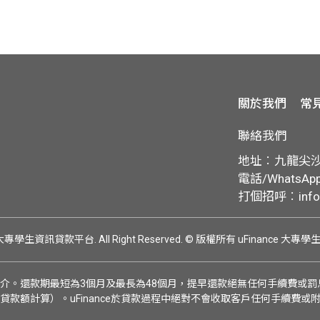
關於我們
常
聯絡我們
地址︰九龍尖沙咀
電話/WhatsApp:
打個招呼︰
inf
ce 大專學生資訊貸款平台. All Right Reserved.
© 版權所有 uFinance 大專
介。還款期最短為3個月及最長為48個月，提早還款絕無任何手續費或罰息
貸款額計算）。uFinance於貸款過程中絕對不會收取客戶任何手續費或