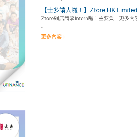
學生貸款
貸款計數
【士多請人啦！】Ztore HK Limited – Da
101
機
Ztore網店請緊Intern啦！主要負... 更多內
...
更多內容