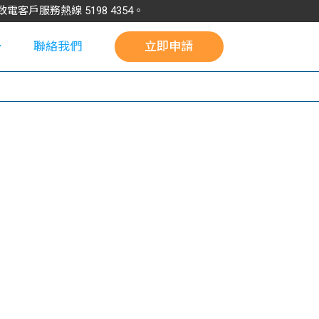
請致電客戶服務熱線
5198
4354
。
聯絡我們
立即申請
校