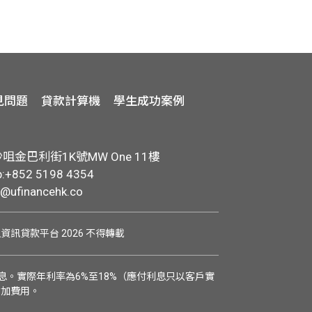
見問題
貸款計算機
學生成功案例
金巴利街1K號MW One 11樓
+852 5198 4354
o@ufinancehk.co
學生資訊貸款平台 2026 不得轉載
。實際年利率為6%至18%（應付利息只以客戶實
附加費用。