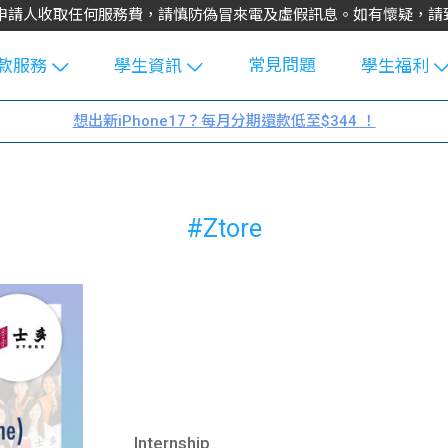
不會向申請人收取任何服務費，請慎防偽冒來電及虛假訊息。如有懷疑，
常見問題
款服務
學生資訊
學生福利
生貸款
Blog
uFinance 
想出新iPhone17？每月分期還款低至$344 ！
貸款計算
大專生筍
園贊助
機
工推介
學生故事
搵工
#Ztore
分享
Guide
Exchang
學生學費
e Guide
款
校園
貸款計數
Guide
機
理財
上私人貸
Guide
Internship