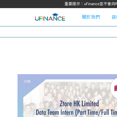
重要提示：uFinance並
關於我們
貸
學
大
貸
網
款