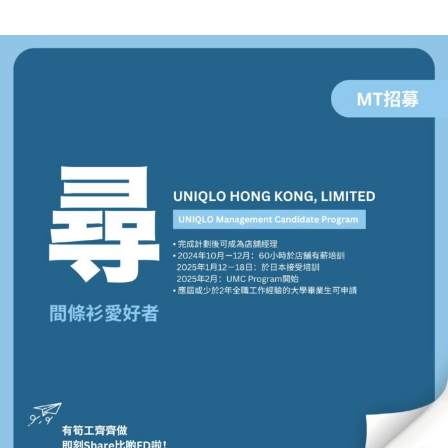
貸款
ge
計數
Gui
機
de
網上
校園
私人
Gui
貸款
de
貸款
理財
計數
Gui
機
de