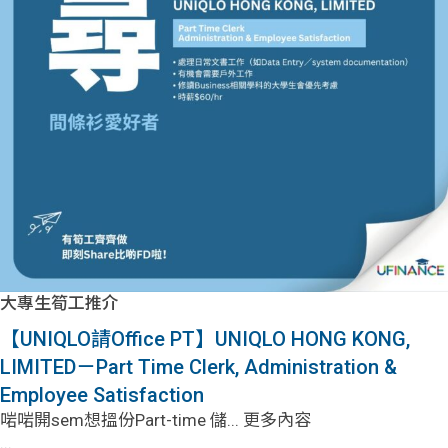
大專生筍工推介
【UNIQLO請Office PT】UNIQLO HONG KONG,
LIMITED－Part Time Clerk, Administration &
Employee Satisfaction
啱啱開sem想搵份Part-time 儲... 更多內容
...