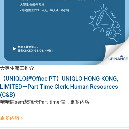
問題
計算
大專
機
學生
生筍
學生
福利
工推
故事
uFina
介
聯絡
分享
nce
搵工
我們
大專生筍工推介
大學
校園
Gui
【UNIQLO請Office PT】UNIQLO HONG KONG,
LIMITED－Part Time Clerk, Human Resources
生學
贊助
de
(C&B)
啱啱開sem想搵份Part-time 儲... 更多內容
費貸
Exc
...
款
han
更多內容