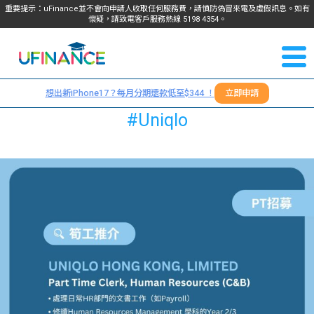
重要提示：uFinance並不會向申請人收取任何服務費，請慎防偽冒來電及虛假訊息。如有
懷疑，請致電客戶服務熱線
5198
4354
。
聯絡我
關於
們
想出新iPhone17？每月分期還款低至$344 ！
立即申請
＋
我們
#Uniqlo
852
貸款
5198
4354
服務
學生
學生
貸款
資訊
Blog
常見
貸款