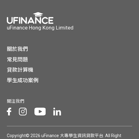
貸款
ge
計數
Gui
uFinance Hong Kong Limited
機
de
網上
關於我們
校園
常見問題
私人
Gui
貸款計算機
貸款
學生成功案例
de
貸款
理財
關注我們
計數
Gui
機
de
Copyright© 2026 uFinance 大專學生資訊貸款平台. All Right