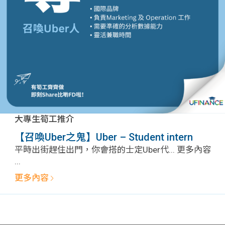
問題
計算
大專
機
學生
生筍
學生
福利
工推
故事
uFina
介
聯絡
分享
nce
搵工
我們
大專生筍工推介
大學
校園
Gui
【召喚Uber之鬼】Uber – Student intern
平時出街趕住出門，你會搭的士定Uber代... 更多內容
生學
贊助
de
...
更多內容
費貸
Exc
款
han