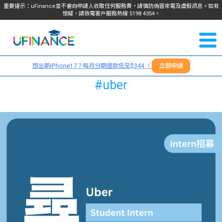
重要提示：uFinance並不會向申請人收取任何服務費，請慎防偽冒來電及虛假訊息。如有
懷疑，請致電客戶服務熱線
5198
4354
。
聯絡我
關於
們
想出新iPhone17？每月分期還款低至$344 ！
立即申請
＋
我們
#uber
852
貸款
5198
4354
服務
學生
學生
貸款
資訊
Blog
常見
貸款