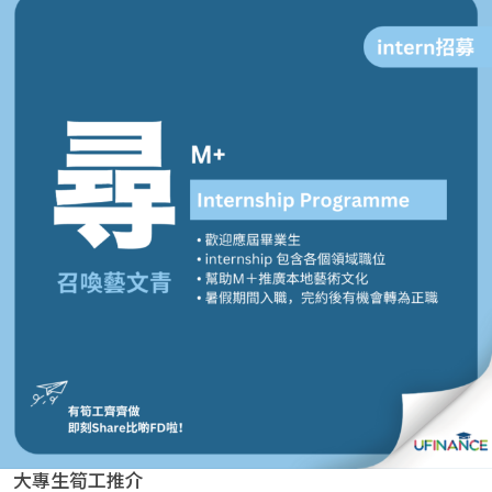
貸款
ge
計數
Gui
機
de
網上
校園
私人
Gui
貸款
de
貸款
理財
計數
Gui
機
de
大專生筍工推介