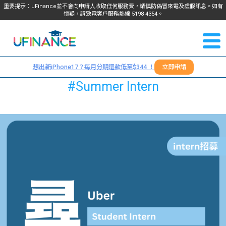
重要提示：uFinance並不會向申請人收取任何服務費，請慎防偽冒來電及虛假訊息。如有
懷疑，請致電客戶服務熱線
5198
4354
。
聯絡我
關於
們
想出新iPhone17？每月分期還款低至$344 ！
立即申請
＋
我們
#Summer Intern
852
貸款
5198
4354
服務
學生
學生
貸款
資訊
Blog
常見
貸款