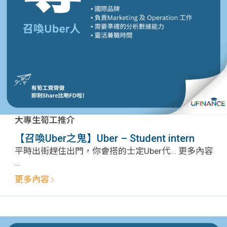
問題
計算
大專
機
學生
生筍
學生
福利
工推
故事
uFina
介
聯絡
分享
nce
搵工
我們
大專生筍工推介
大學
校園
Gui
【召喚Uber之鬼】Uber – Student intern
平時出街趕住出門，你會搭的士定Uber代... 更多內容
生學
贊助
de
...
更多內容
費貸
Exc
款
han