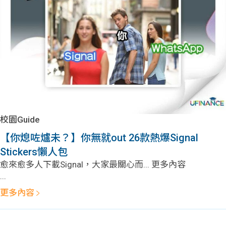
問題
計算
大專
機
學生
生筍
學生
福利
工推
故事
uFina
介
聯絡
分享
nce
搵工
我們
校園Guide
大學
校園
Gui
【你熄咗爐未？】你無就out 26款熱爆Signal
Stickers懶人包
生學
贊助
de
愈來愈多人下載Signal，大家最關心而... 更多內容
...
費貸
Exc
更多內容
款
han