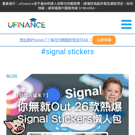
重要提示：uFinance並不會向申請人收取任何服務費，請慎防偽冒來電及虛假訊息。如有
懷疑，請致電客戶服務熱線
5198
4354
。
聯絡我
關於
們
想出新iPhone17？每月分期還款低至$344 ！
立即申請
＋
我們
#signal stickers
852
貸款
5198
4354
服務
學生
學生
貸款
資訊
Blog
常見
貸款