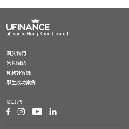
貸款
ge
計數
Gui
機
de
uFinance Hong Kong Limited
網上
校園
關於我們
私人
Gui
常見問題
貸款計算機
貸款
de
學生成功案例
貸款
理財
關注我們
計數
Gui
機
de