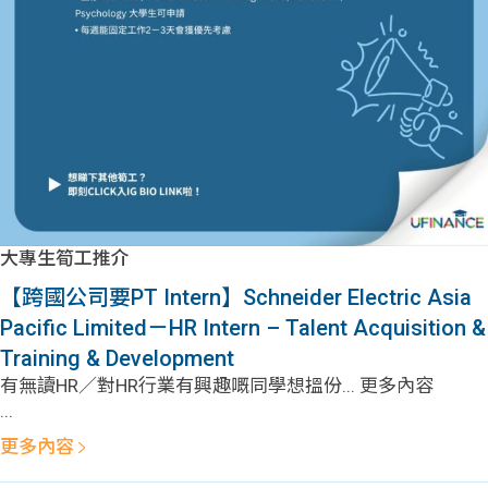
問題
計算
大專
機
學生
生筍
學生
福利
工推
故事
uFina
介
聯絡
分享
nce
搵工
我們
大專生筍工推介
大學
校園
Gui
【跨國公司要PT Intern】Schneider Electric Asia
Pacific Limited－HR Intern – Talent Acquisition &
生學
贊助
de
Training & Development
有無讀HR／對HR行業有興趣嘅同學想搵份... 更多內容
費貸
Exc
...
款
han
更多內容