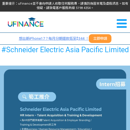
重要提示：uFinance並不會向申請人收取任何服務費，請慎防偽冒來電及虛假訊息。如有
懷疑，請致電客戶服務熱線
5198
4354
。
聯絡我
關於
們
想出新iPhone17？每月分期還款低至$344 ！
立即申請
＋
我們
#Schneider Electric Asia Pacific Limited
852
貸款
5198
4354
服務
學生
學生
貸款
資訊
Blog
常見
貸款