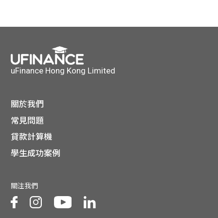
貸款
ge
計數
Gui
機
de
uFinance Hong Kong Limited
網上
校園
私人
Gui
關於我們
常見問題
貸款
de
貸款計算機
貸款
理財
學生成功案例
計數
Gui
關注我們
機
de