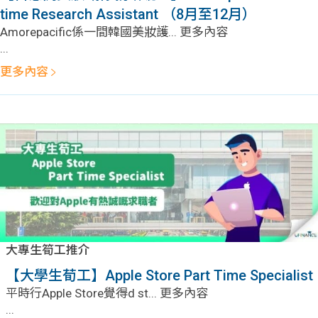
問題
計算
大專
time Research Assistant （8月至12月）
Amorepacific係一間韓國美妝護... 更多內容
機
學生
生筍
...
更多內容
學生
福利
工推
故事
uFina
介
聯絡
分享
nce
搵工
我們
大學
校園
Gui
生學
贊助
de
大專生筍工推介
費貸
Exc
【大學生荀工】Apple Store Part Time Specialist
款
han
平時行Apple Store覺得d st... 更多內容
...