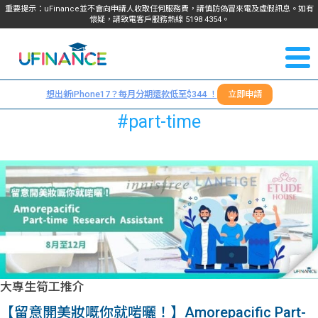
重要提示：uFinance並不會向申請人收取任何服務費，請慎防偽冒來電及虛假訊息。如有
懷疑，請致電客戶服務熱線
5198
4354
。
聯絡我
關於
們
想出新iPhone17？每月分期還款低至$344 ！
立即申請
＋
我們
#part-time
852
貸款
5198
4354
服務
學生
學生
貸款
資訊
大專生筍工推介
Blog
常見
貸款
【留意開美妝嘅你就啱曬！】Amorepacific Part-