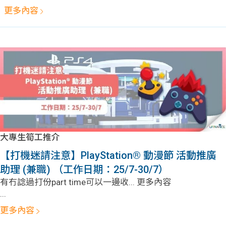
貸款
ge
更多內容
計數
Gui
機
de
網上
校園
私人
Gui
貸款
de
大專生筍工推介
【打機迷請注意】PlayStation® 動漫節 活動推廣
貸款
理財
助理 (兼職) （工作日期：25/7-30/7）
計數
Gui
有冇諗過打份part time可以一邊收... 更多內容
...
機
de
更多內容