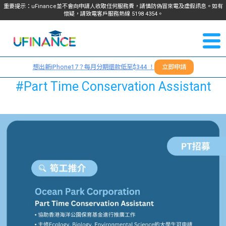
重要提示：uFinance並不會向申請人收取任何服務費，請慎防偽冒來電及虛假訊息。如有
懷疑，請致電客戶服務熱線
5198
4354
。
聯絡我
關於
們
想出新iPhone17？每月分期還款低至$344 ！
立即申請
＋
我們
#Part Time Conservation Assistant
852
貸款
5198
4354
服務
學生
學生
貸款
資訊
Blog
常見
貸款