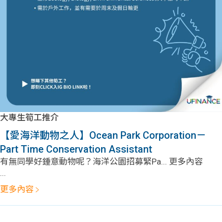
問題
計算
大專
機
學生
生筍
學生
福利
工推
故事
uFina
介
聯絡
分享
nce
搵工
我們
大專生筍工推介
大學
校園
Gui
【愛海洋動物之人】Ocean Park Corporation－
Part Time Conservation Assistant
生學
贊助
de
有無同學好鍾意動物呢？海洋公園招募緊Pa... 更多內容
...
費貸
Exc
更多內容
款
han