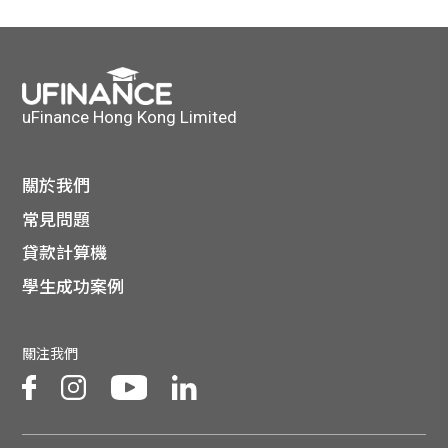
貸款
ge
計數
Gui
機
de
uFinance Hong Kong Limited
網上
校園
關於我們
私人
Gui
常見問題
貸款計算機
貸款
de
學生成功案例
貸款
理財
關注我們
計數
Gui
機
de