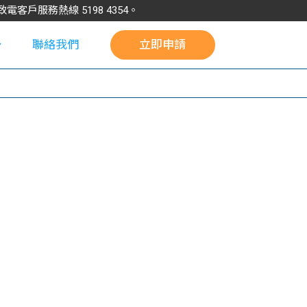
請致電客戶服務熱線
5198
4354
。
聯絡我們
立即申請
校