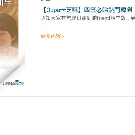
學生貸款
貸款計數
【Oppa卡芝嘛】四套必睇熱門韓劇
101
機
唔知大家有無成日聽到啲friend話李敏...
...
更多內容