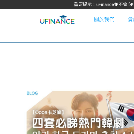
重要提示：uFinance並
關於我們
貸
學
大
貸
網
款