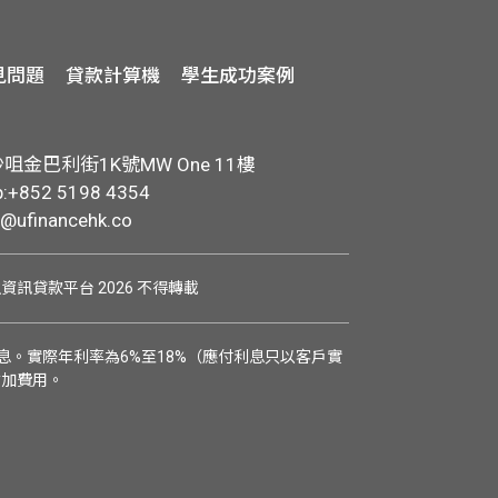
見問題
貸款計算機
學生成功案例
金巴利街1K號MW One 11樓
+852 5198 4354
o@ufinancehk.co
學生資訊貸款平台 2026 不得轉載
。實際年利率為6%至18%（應付利息只以客戶實
附加費用。