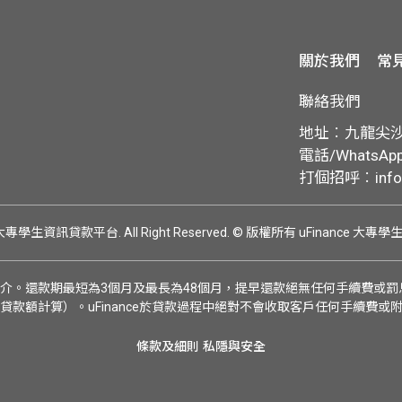
關於我們
常
聯絡我們
地址︰九龍尖沙咀
電話/WhatsApp:
打個招呼︰
inf
ce 大專學生資訊貸款平台. All Right Reserved.
© 版權所有 uFinance 大專
介。還款期最短為3個月及最長為48個月，提早還款絕無任何手續費或罰息
貸款額計算）。uFinance於貸款過程中絕對不會收取客戶任何手續費或
條款及細則
私隱與安全