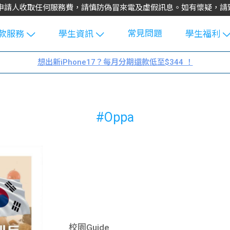
不會向申請人收取任何服務費，請慎防偽冒來電及虛假訊息。如有懷疑，
常見問題
款服務
學生資訊
學生福利
生貸款
Blog
uFinance 
想出新iPhone17？每月分期還款低至$344 ！
貸款計算
大專生筍
園贊助
機
工推介
學生故事
搵工
#Oppa
分享
Guide
Exchang
學生學費
e Guide
款
校園
貸款計數
Guide
機
理財
上私人貸
Guide
校園Guide