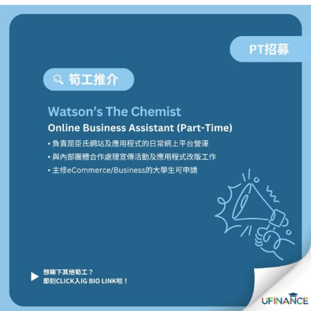
貸款
ge
計數
Gui
機
de
網上
校園
私人
Gui
貸款
de
貸款
理財
計數
Gui
機
de