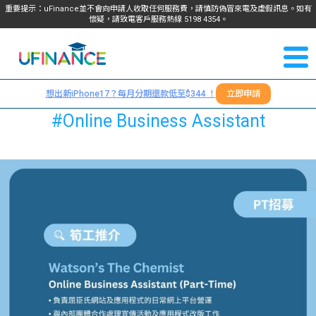
重要提示：uFinance並不會向申請人收取任何服務費，請慎防偽冒來電及虛假訊息。如有
懷疑，請致電客戶服務熱線
5198
4354
。
聯絡我
關於
們
想出新iPhone17？每月分期還款低至$344 ！
立即申請
＋
我們
#Online Business Assistant
852
貸款
5198
4354
服務
學生
學生
貸款
資訊
Blog
常見
貸款