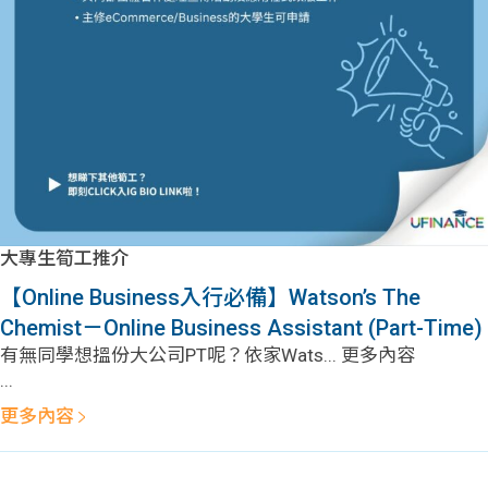
問題
計算
大專
機
學生
生筍
學生
福利
工推
故事
uFina
介
聯絡
分享
nce
搵工
我們
大專生筍工推介
大學
校園
Gui
【Online Business入行必備】Watson’s The
Chemist－Online Business Assistant (Part-Time)
生學
贊助
de
有無同學想搵份大公司PT呢？依家Wats... 更多內容
...
費貸
Exc
更多內容
款
han