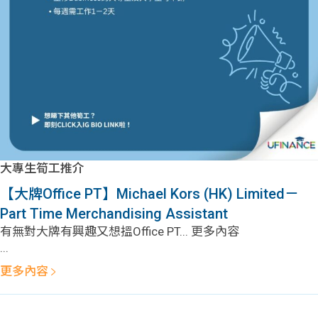
問題
計算
大專
機
學生
生筍
學生
福利
工推
故事
uFina
介
聯絡
分享
nce
搵工
我們
大專生筍工推介
大學
校園
Gui
【大牌Office PT】Michael Kors (HK) Limited－
Part Time Merchandising Assistant
生學
贊助
de
有無對大牌有興趣又想搵Office PT... 更多內容
...
費貸
Exc
更多內容
款
han