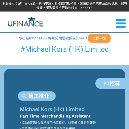
重要提示：uFinance並不會向申請人收取任何服務費，請慎防偽冒來電及虛假訊息。如有
懷疑，請致電客戶服務熱線
5198
4354
。
聯絡我
關於
們
想出新iPhone17？每月分期還款低至$344 ！
立即申請
＋
我們
#Michael Kors (HK) Limited
852
貸款
5198
4354
服務
學生
學生
貸款
資訊
Blog
常見
貸款