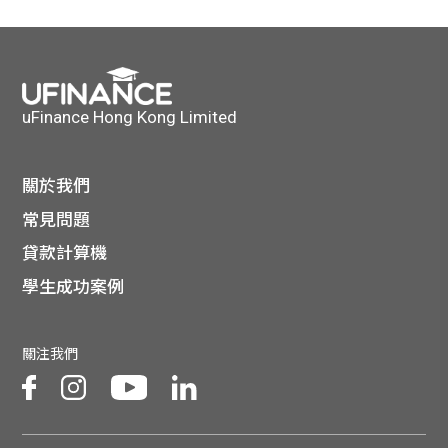
貸款
ge
計數
Gui
機
de
uFinance Hong Kong Limited
網上
校園
關於我們
私人
Gui
常見問題
貸款計算機
貸款
de
學生成功案例
貸款
理財
關注我們
計數
Gui
機
de