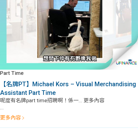
問題
計算
大專
機
學生
生筍
學生
福利
工推
故事
uFina
介
聯絡
分享
nce
搵工
我們
Part Time
大學
校園
Gui
【名牌PT】Michael Kors – Visual Merchandising
Assistant Part Time
生學
贊助
de
呢度有名牌part time招聘啊！係一... 更多內容
...
費貸
Exc
更多內容
款
han