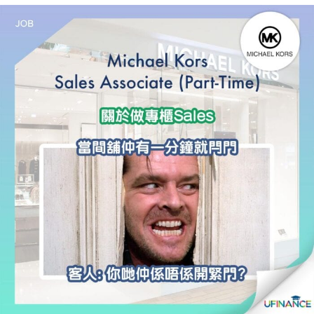
貸款
ge
計數
Gui
機
de
網上
校園
私人
Gui
貸款
de
貸款
理財
計數
Gui
機
de