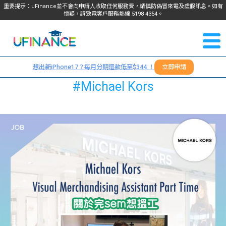
重要提示：uFinance並不會向申請人收取任何服務費，請慎防偽冒來電及虛假訊息。如有
懷疑，請致電客戶服務熱線
5198
4354
。
聯絡我
關於
們
想出新iPhone17？每月分期還款低至$344 ！
立即申請
＋
我們
#Michael Kors
852
貸款
5198
4354
服務
學生
學生
貸款
資訊
Blog
常見
貸款