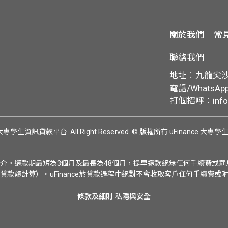
關於我們
常
聯絡我們
地址︰九龍尖沙咀
電話/WhatsApp:
打個招呼︰
inf
ce 大專學生資訊貸款平台. All Right Reserved.
© 版權所有 uFinance 大專
介。還款期最短為3個月及最長為48個月，提早還款絕無任何手續費或罰息
貸款額計算）。uFinance於貸款過程中絕對不會收取客戶任何手續費或
條款及細則
私隱與安全