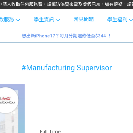
不會向申請人收取任何服務費，請慎防偽冒來電及虛假訊息。如有懷疑，
常見問題
款服務
學生資訊
學生福利
生貸款
Blog
uFinance 
想出新iPhone17？每月分期還款低至$344 ！
貸款計算
大專生筍
園贊助
機
工推介
學生故事
搵工
#Manufacturing Supervisor
分享
Guide
Exchang
學生學費
e Guide
款
校園
貸款計數
Guide
機
理財
上私人貸
Guide
Full Time