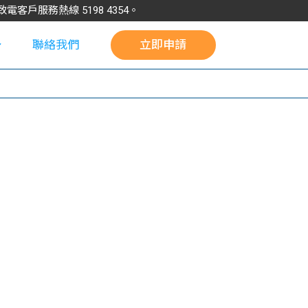
請致電客戶服務熱線
5198
4354
。
聯絡我們
立即申請
校