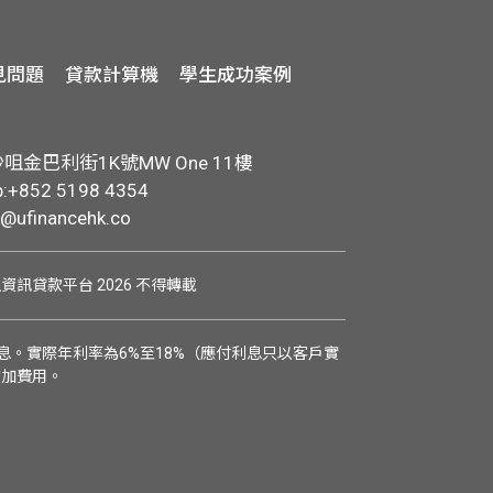
見問題
貸款計算機
學生成功案例
金巴利街1K號MW One 11樓
+852 5198 4354
o@ufinancehk.co
學生資訊貸款平台 2026 不得轉載
。實際年利率為6%至18%（應付利息只以客戶實
附加費用。