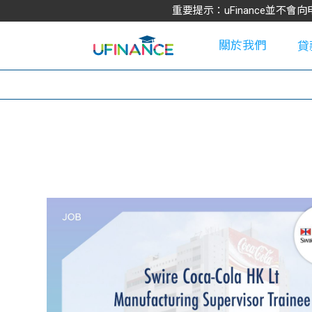
重要提示：uFinance並
關於我們
貸
學
大
貸
網
款