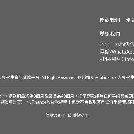
關於我們
常
聯絡我們
地址︰九龍尖沙咀
電話/WhatsApp:
打個招呼︰
inf
ce 大專學生資訊貸款平台. All Right Reserved.
© 版權所有 uFinance 大專
介。還款期最短為3個月及最長為48個月，提早還款絕無任何手續費或罰息
貸款額計算）。uFinance於貸款過程中絕對不會收取客戶任何手續費或
條款及細則
私隱與安全