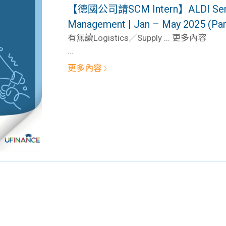
學生貸款
貸款計數
【德國公司請SCM Intern】ALDI Service
101
機
Management | Jan – May 2025 (Part
有無讀Logistics／Supply ... 更多內容
...
更多內容