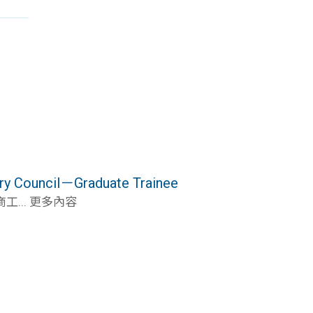
Council－Graduate Trainee
... 更多內容