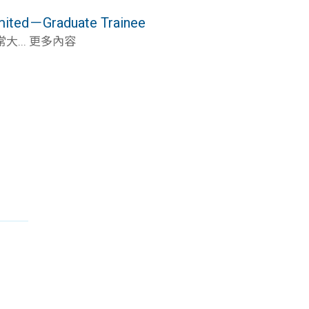
ited－Graduate Trainee
... 更多內容