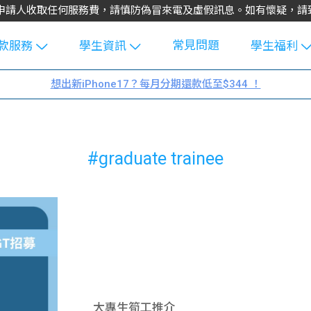
不會向申請人收取任何服務費，請慎防偽冒來電及虛假訊息。如有懷疑，
常見問題
款服務
學生資訊
學生福利
生貸款
Blog
uFinance 
想出新iPhone17？每月分期還款低至$344 ！
貸款計算
大專生筍
園贊助
機
工推介
學生故事
搵工
#graduate trainee
分享
Guide
Exchang
學生學費
e Guide
款
校園
貸款計數
Guide
機
理財
上私人貸
Guide
大專生筍工推介