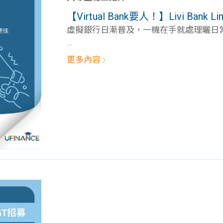
學生貸款
貸款計數
【Virtual Bank要人！】Livi Bank Lim
101
機
虛擬銀行日漸普及，一機在手就處理曬日常大
...
更多內容