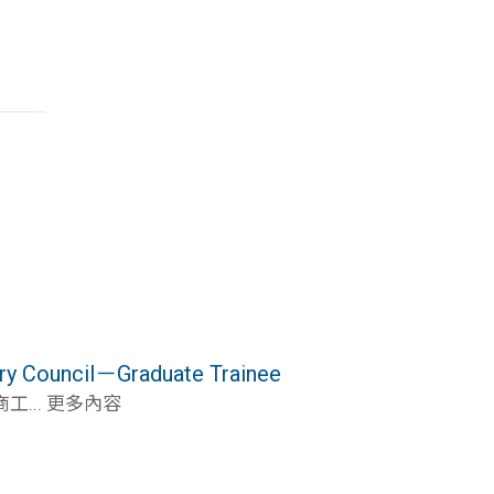
Council－Graduate Trainee
... 更多內容