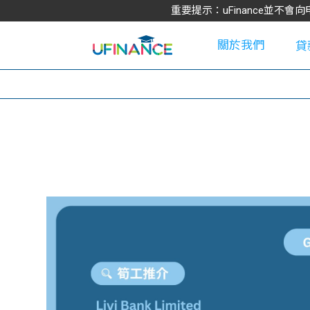
重要提示：uFinance並
關於我們
貸
學
大
貸
網
款