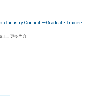
ustry Council －Graduate Trainee
... 更多內容