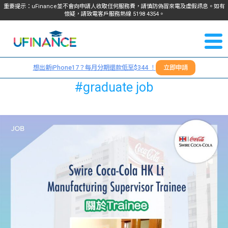
重要提示：uFinance並不會向申請人收取任何服務費，請慎防偽冒來電及虛假訊息。如有
懷疑，請致電客戶服務熱線
5198
4354
。
聯絡我
關於
們
想出新iPhone17？每月分期還款低至$344 ！
立即申請
＋
我們
#graduate job
852
貸款
5198
4354
服務
學生
學生
貸款
資訊
Blog
常見
貸款