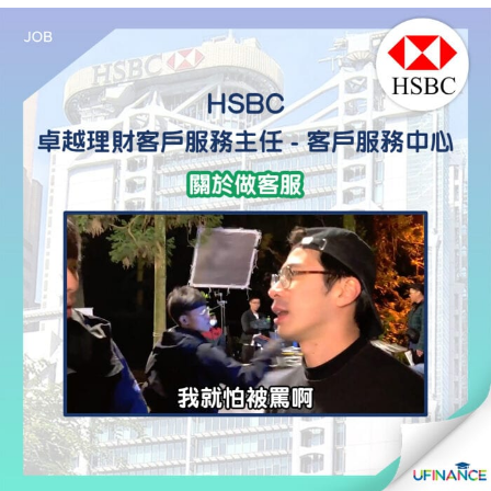
貸款
ge
計數
Gui
機
de
網上
校園
私人
Gui
貸款
de
貸款
理財
計數
Gui
機
de