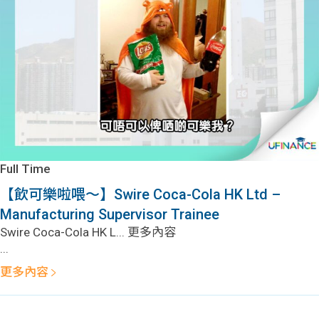
問題
計算
大專
機
學生
生筍
學生
福利
工推
故事
uFina
介
聯絡
分享
nce
搵工
我們
Full Time
大學
校園
Gui
【飲可樂啦喂～】Swire Coca-Cola HK Ltd –
Manufacturing Supervisor Trainee
生學
贊助
de
Swire Coca-Cola HK L... 更多內容
...
費貸
Exc
更多內容
款
han