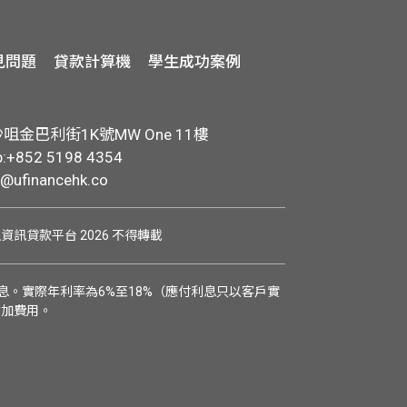
見問題
貸款計算機
學生成功案例
金巴利街1K號MW One 11樓
+852 5198 4354
o@ufinancehk.co
學生資訊貸款平台 2026 不得轉載
。實際年利率為6%至18%（應付利息只以客戶實
附加費用。