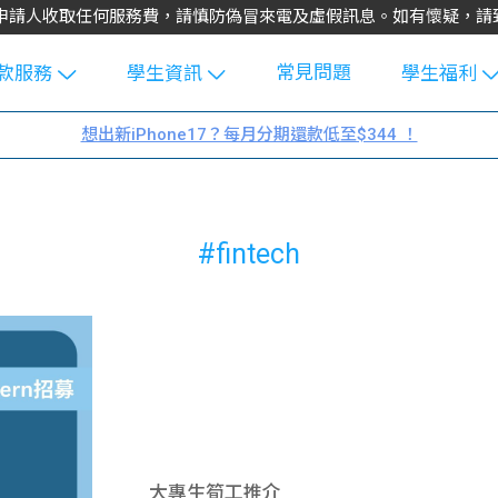
不會向申請人收取任何服務費，請慎防偽冒來電及虛假訊息。如有懷疑，
常見問題
款服務
學生資訊
學生福利
生貸款
Blog
uFinance 
想出新iPhone17？每月分期還款低至$344 ！
貸款計算
大專生筍
園贊助
機
工推介
學生故事
搵工
#fintech
分享
Guide
Exchang
學生學費
e Guide
款
校園
貸款計數
Guide
機
理財
上私人貸
Guide
大專生筍工推介