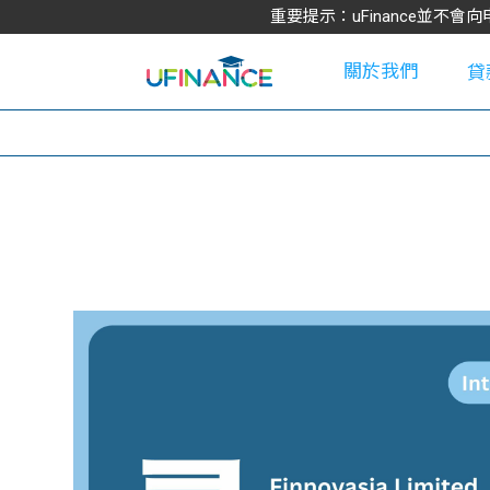
重要提示：uFinance並
關於我們
貸
學
大
貸
網
款