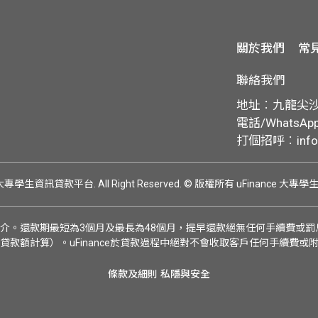
關於我們
常
聯絡我們
地址︰九龍尖沙咀
電話/WhatsApp:
打個招呼︰
inf
ce 大專學生資訊貸款平台. All Right Reserved.
© 版權所有 uFinance 大專
介。還款期最短為3個月及最長為48個月，提早還款絕無任何手續費或罰息
貸款額計算）。uFinance於貸款過程中絕對不會收取客戶任何手續費或
條款及細則
私隱與安全