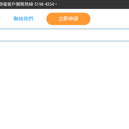
請致電客戶服務熱線
5198
4354
。
聯絡我們
立即申請
校