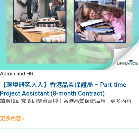
問題
計算
大專
機
學生
生筍
學生
福利
工推
故事
uFina
介
聯絡
分享
nce
搵工
我們
Admin and HR
大學
校園
Gui
【環境研究人入】香港品質保證局 – Part-time
Project Assistant (8-month Contract)
生學
贊助
de
讀環境研究嘅同學留意啦！香港品質保證局請... 更多內容
...
費貸
Exc
更多內容
款
han