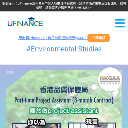
重要提示：uFinance並不會向申請人收取任何服務費，請慎防偽冒來電及虛假訊息。如有
懷疑，請致電客戶服務熱線
5198
4354
。
聯絡我
關於
們
想出新iPhone17？每月分期還款低至$344 ！
立即申請
＋
我們
#Environmental Studies
852
貸款
5198
4354
服務
學生
學生
貸款
資訊
Blog
常見
貸款