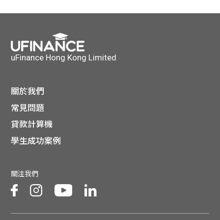
貸款
ge
計數
Gui
機
de
uFinance Hong Kong Limited
網上
校園
關於我們
私人
Gui
常見問題
貸款計算機
貸款
de
學生成功案例
貸款
理財
關注我們
計數
Gui
機
de