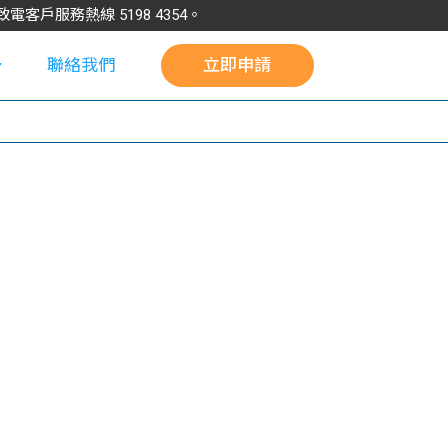
請致電客戶服務熱線
5198
4354
。
聯絡我們
立即申請
校