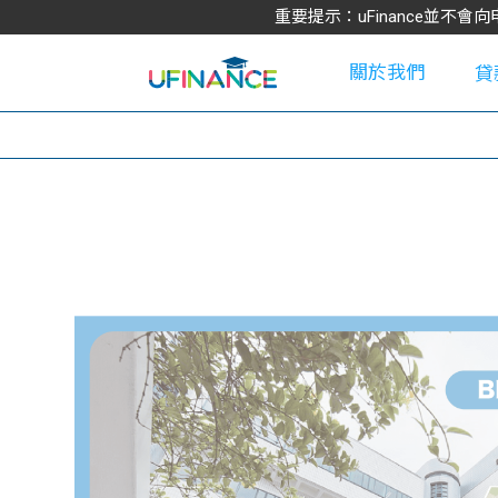
重要提示：uFinance並
關於我們
貸
學
大
貸
網
款