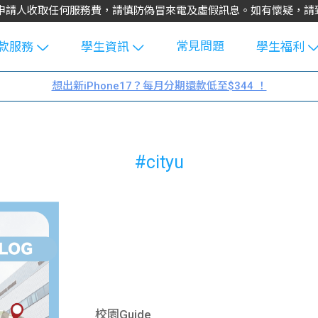
不會向申請人收取任何服務費，請慎防偽冒來電及虛假訊息。如有懷疑，
常見問題
款服務
學生資訊
學生福利
生貸款
Blog
uFinance 
想出新iPhone17？每月分期還款低至$344 ！
貸款計算
大專生筍
園贊助
機
工推介
學生故事
搵工
#cityu
分享
Guide
Exchang
學生學費
e Guide
款
校園
貸款計數
Guide
機
理財
上私人貸
Guide
校園Guide