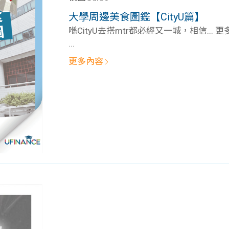
學生貸款
貸款計數
大學周邊美食圖鑑【CityU篇】
101
機
喺CityU去搭mtr都必經又一城，相信... 
...
更多內容