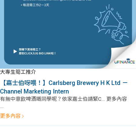
問題
計算
大專
機
學生
生筍
學生
福利
工推
故事
uFina
介
聯絡
分享
nce
搵工
我們
大專生筍工推介
大學
校園
Gui
【嘉士伯呀喂！】Carlsberg Brewery H K Ltd －
Channel Marketing Intern
生學
贊助
de
有無中意飲啤酒嘅同學呢？依家嘉士伯請緊C... 更多內容
...
費貸
Exc
更多內容
款
han