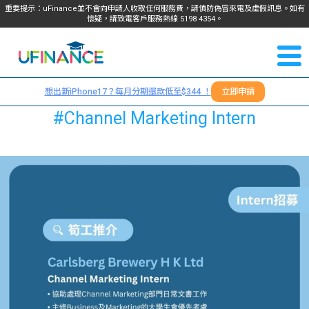
重要提示：uFinance並不會向申請人收取任何服務費，請慎防偽冒來電及虛假訊息。如有
懷疑，請致電客戶服務熱線
5198
4354
。
聯絡我
關於
們
想出新iPhone17？每月分期還款低至$344 ！
立即申請
＋
我們
#Channel Marketing Intern
852
貸款
5198
4354
服務
學生
學生
貸款
資訊
Blog
常見
貸款