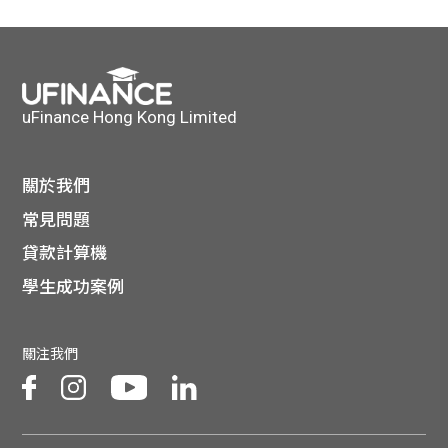
貸款
ge
計數
Gui
機
de
uFinance Hong Kong Limited
網上
校園
關於我們
私人
Gui
常見問題
貸款計算機
貸款
de
學生成功案例
貸款
理財
關注我們
計數
Gui
機
de