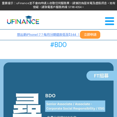
重要提示：uFinance並不會向申請人收取任何服務費，請慎防偽冒來電及虛假訊息。如有
懷疑，請致電客戶服務熱線
5198
4354
。
聯絡我
關於
們
想出新iPhone17？每月分期還款低至$344 ！
立即申請
＋
我們
#BDO
852
貸款
5198
4354
服務
學生
學生
貸款
資訊
Blog
常見
貸款