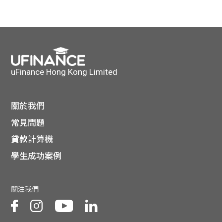
貸款
ge
計數
Gui
機
de
uFinance Hong Kong Limited
網上
校園
私人
Gui
關於我們
常見問題
貸款
de
貸款計算機
貸款
理財
學生成功案例
計數
Gui
關注我們
機
de