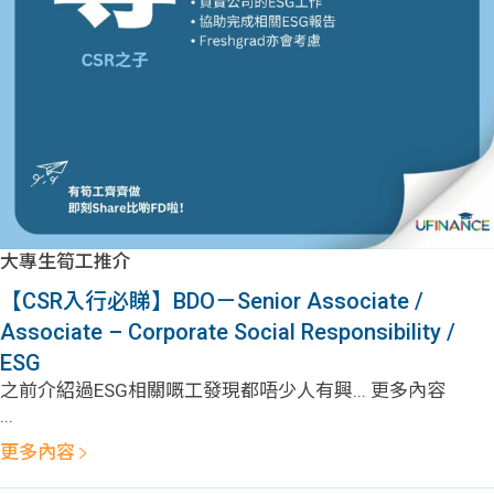
問題
計算
大專
機
學生
生筍
學生
福利
工推
故事
uFina
介
聯絡
分享
nce
搵工
我們
大專生筍工推介
大學
校園
Gui
【CSR入行必睇】BDO－Senior Associate /
Associate – Corporate Social Responsibility /
生學
贊助
de
ESG
之前介紹過ESG相關嘅工發現都唔少人有興... 更多內容
費貸
Exc
...
款
han
更多內容