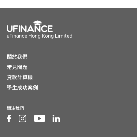
貸款
ge
計數
Gui
機
de
uFinance Hong Kong Limited
網上
校園
關於我們
私人
Gui
常見問題
貸款計算機
貸款
de
學生成功案例
貸款
理財
關注我們
計數
Gui
機
de