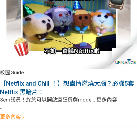
問題
計算
大專
機
學生
生筍
學生
福利
工推
故事
uFina
介
聯絡
分享
nce
搵工
我們
校園Guide
大學
校園
Gui
【Netflix and Chill ！】想盡情燃燒大腦？必睇5套
Netflix 黑暗片！
生學
贊助
de
Sem議員！終於可以開啟瘋狂煲劇mode... 更多內容
...
費貸
Exc
更多內容
款
han