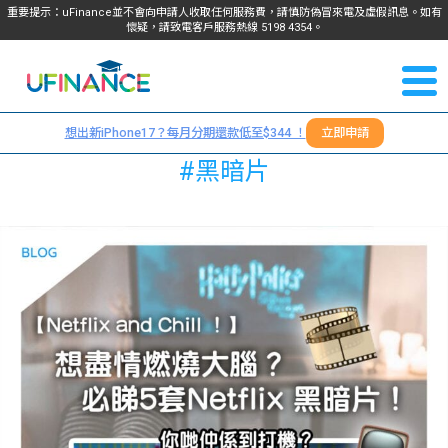
重要提示：uFinance並不會向申請人收取任何服務費，請慎防偽冒來電及虛假訊息。如有
懷疑，請致電客戶服務熱線
5198
4354
。
聯絡我
關於
們
想出新iPhone17？每月分期還款低至$344 ！
立即申請
＋
我們
#黑暗片
852
貸款
5198
4354
服務
學生
學生
貸款
資訊
Blog
常見
貸款