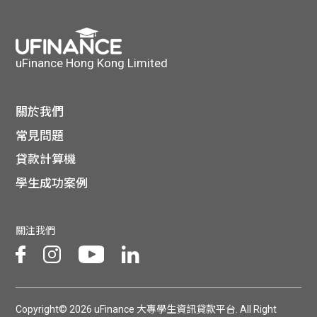
貸款
ge
計數
Gui
uFinance Hong Kong Limited
機
de
網上
關於我們
校園
常見問題
私人
Gui
貸款計算機
貸款
學生成功案例
de
貸款
理財
關注我們
計數
Gui
機
de
Copyright© 2026 uFinance 大專學生資訊貸款平台. All Right