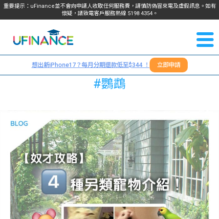
重要提示：uFinance並不會向申請人收取任何服務費，請慎防偽冒來電及虛假訊息。如有
懷疑，請致電客戶服務熱線
5198
4354
。
聯絡我
關於
們
想出新iPhone17？每月分期還款低至$344 ！
立即申請
＋
我們
#鸚鵡
852
貸款
5198
4354
服務
學生
學生
貸款
資訊
Blog
常見
貸款