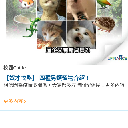
問題
計算
大專
機
學生
生筍
學生
福利
工推
故事
uFina
介
聯絡
分享
nce
搵工
我們
校園Guide
大學
校園
Gui
【奴才攻略】 四種另類寵物介紹！
相信因為疫情嘅關係，大家都多左時間留係屋... 更多內容
生學
贊助
de
...
更多內容
費貸
Exc
款
han