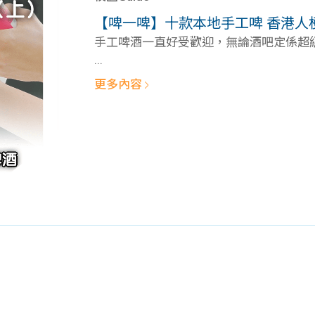
學生貸款
貸款計數
【啤一啤】十款本地手工啤 香港人
101
機
手工啤酒一直好受歡迎，無論酒吧定係超級市
...
更多內容