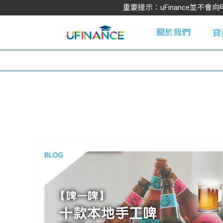
重要提示：uFinance並
關於我們
貸
學
大
貸
網
款