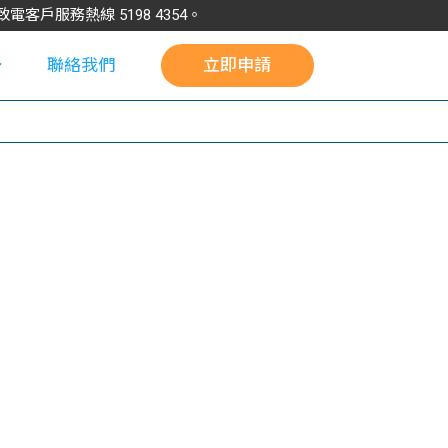
請致電客戶服務熱線
5198
4354
。
聯絡我們
立即申請
校