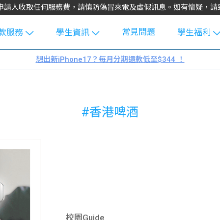
不會向申請人收取任何服務費，請慎防偽冒來電及虛假訊息。如有懷疑，
常見問題
款服務
學生資訊
學生福利
生貸款
Blog
uFinance 
想出新iPhone17？每月分期還款低至$344 ！
貸款計算
大專生筍
園贊助
機
工推介
學生故事
搵工
#香港啤酒
分享
Guide
Exchang
學生學費
e Guide
款
校園
貸款計數
Guide
機
理財
上私人貸
Guide
校園Guide