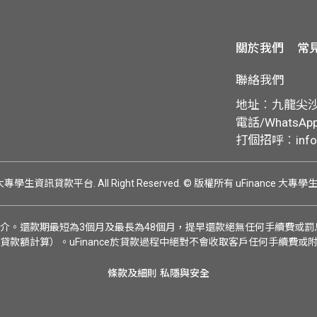
關於我們
常
聯絡我們
地址︰九龍尖沙咀
電話/WhatsApp:
打個招呼︰
inf
ce 大專學生資訊貸款平台. All Right Reserved.
© 版權所有 uFinance 大專
介。還款期最短為3個月及最長為48個月，提早還款絕無任何手續費或罰息
貸款額計算）。uFinance於貸款過程中絕對不會收取客戶任何手續費或
條款及細則
私隱與安全