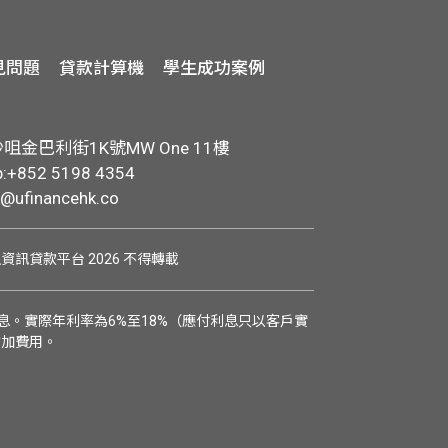
見問題
貸款計算機
學生成功案例
金巴利街1K號MW One 11樓
+852 5198 4354
o@ufinancehk.co
學生資訊貸款平台 2026 不得轉載
。實際年利率為6%至18%（應付利息只以客戶實
附加費用。