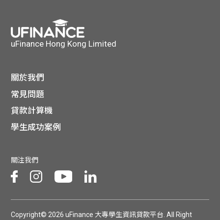
貸款
ge
計數
Gui
uFinance Hong Kong Limited
機
de
網上
關於我們
校園
常見問題
私人
Gui
貸款計算機
貸款
學生成功案例
de
貸款
理財
關注我們
計數
Gui
機
de
Copyright© 2026 uFinance 大專學生資訊貸款平台. All Right