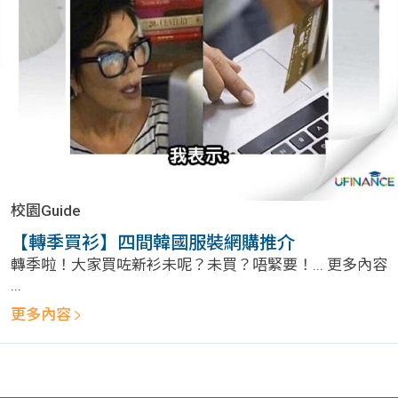
問題
計算
大專
機
學生
生筍
學生
福利
工推
故事
uFina
介
聯絡
分享
nce
搵工
我們
校園Guide
大學
校園
Gui
【轉季買衫】四間韓國服裝網購推介
轉季啦！大家買咗新衫未呢？未買？唔緊要！... 更多內容
生學
贊助
de
...
更多內容
費貸
Exc
款
han