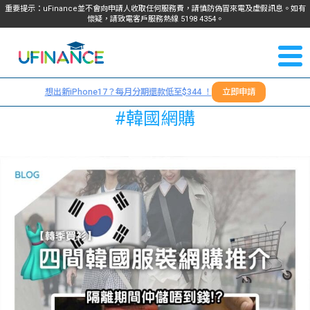
重要提示：uFinance並不會向申請人收取任何服務費，請慎防偽冒來電及虛假訊息。如有
懷疑，請致電客戶服務熱線
5198
4354
。
聯絡我
關於
們
想出新iPhone17？每月分期還款低至$344 ！
立即申請
＋
我們
#韓國網購
852
貸款
5198
4354
服務
學生
學生
貸款
資訊
Blog
常見
貸款