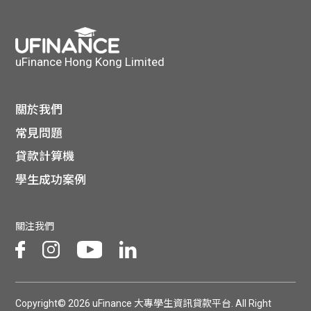
貸款
ge
計數
Gui
uFinance Hong Kong Limited
機
de
網上
關於我們
校園
常見問題
私人
Gui
貸款計算機
貸款
學生成功案例
de
貸款
理財
關注我們
計數
Gui
機
de
Copyright© 2026 uFinance 大專學生資訊貸款平台. All Right