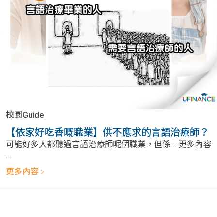
問題
計算
大專
機
學生
生筍
學生
福利
工推
故事
uFina
介
聯絡
分享
nce
搵工
我們
校園Guide
大學
校園
Gui
【依家好吃香嘅職業】供不應求的言語治療師？
可能好多人都聽過言語治療師呢個職業，但係... 更多內容
生學
贊助
de
...
更多內容
費貸
Exc
款
han