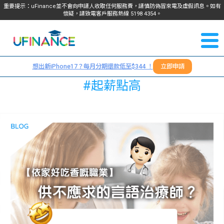
重要提示：uFinance並不會向申請人收取任何服務費，請慎防偽冒來電及虛假訊息。如有
懷疑，請致電客戶服務熱線
5198
4354
。
聯絡我
關於
們
想出新iPhone17？每月分期還款低至$344 ！
立即申請
＋
我們
#起薪點高
852
貸款
5198
4354
服務
學生
學生
貸款
資訊
Blog
常見
貸款