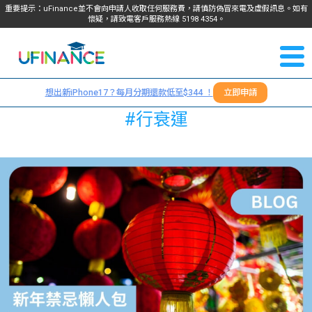
重要提示：uFinance並不會向申請人收取任何服務費，請慎防偽冒來電及虛假訊息。如有
懷疑，請致電客戶服務熱線
5198
4354
。
聯絡我
關於
們
想出新iPhone17？每月分期還款低至$344 ！
立即申請
＋
我們
#行衰運
852
貸款
5198
4354
服務
學生
學生
貸款
資訊
Blog
常見
貸款