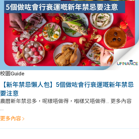
問題
計算
大專
機
學生
生筍
學生
福利
工推
故事
uFina
介
聯絡
分享
nce
搵工
我們
校園Guide
大學
校園
Gui
【新年禁忌懶人包】5個做咗會行衰運嘅新年禁忌
要注意
生學
贊助
de
農曆新年禁忌多，呢樣唔做得，嗰樣又唔做得... 更多內容
...
費貸
Exc
更多內容
款
han