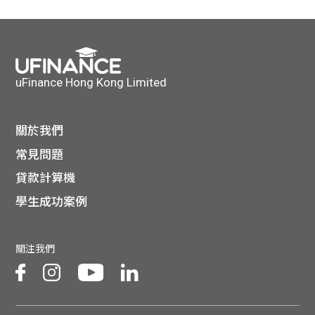
貸款
ge
計數
Gui
機
de
uFinance Hong Kong Limited
網上
校園
關於我們
私人
Gui
常見問題
貸款計算機
貸款
de
學生成功案例
貸款
理財
關注我們
計數
Gui
機
de