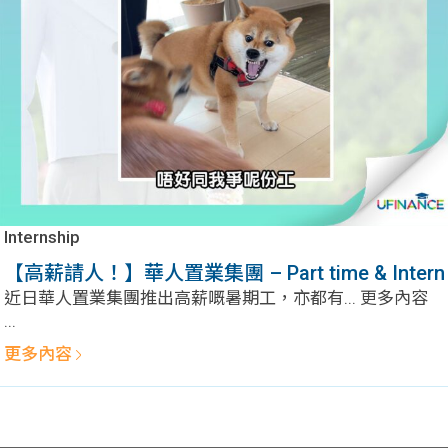
問題
計算
大專
機
學生
生筍
學生
福利
工推
故事
uFina
介
聯絡
分享
nce
搵工
我們
Internship
大學
校園
Gui
【高薪請人！】華人置業集團 – Part time & Intern
近日華人置業集團推出高薪嘅暑期工，亦都有... 更多內容
生學
贊助
de
...
更多內容
費貸
Exc
款
han