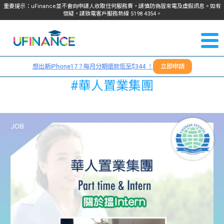
重要提示：uFinance並不會向申請人收取任何服務費，請慎防偽冒來電及虛假訊息。如有
懷疑，請致電客戶服務熱線
5198
4354
。
聯絡我
關於
們
想出新iPhone17？每月分期還款低至$344 ！
立即申請
＋
我們
#華人置業集團
852
貸款
5198
4354
服務
學生
學生
貸款
資訊
Blog
常見
貸款