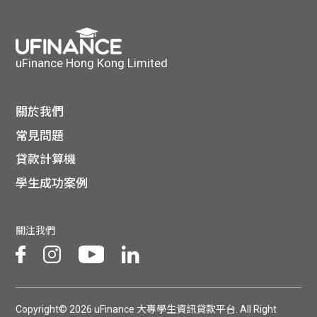
貸款
ge
計數
Gui
uFinance Hong Kong Limited
機
de
網上
關於我們
校園
常見問題
私人
Gui
貸款計算機
貸款
學生成功案例
de
貸款
理財
關注我們
計數
Gui
機
de
Copyright© 2026 uFinance 大專學生資訊貸款平台. All Right