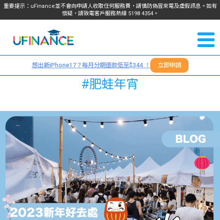
重要提示：uFinance並不會向申請人收取任何服務費，請慎防偽冒來電及虛假訊息。如有
懷疑，請致電客戶服務熱線
5198
4354
。
聯絡我
關於
們
想出新iPhone17？每月分期還款低至$344 ！
立即申請
＋
我們
#肥蛙年宵
852
貸款
5198
4354
服務
學生
學生
貸款
資訊
Blog
常見
貸款