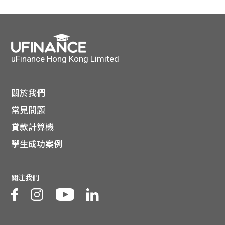
貸款
ge
計數
Gui
機
de
uFinance Hong Kong Limited
網上
校園
關於我們
私人
Gui
常見問題
貸款計算機
貸款
de
學生成功案例
貸款
理財
關注我們
計數
Gui
機
de