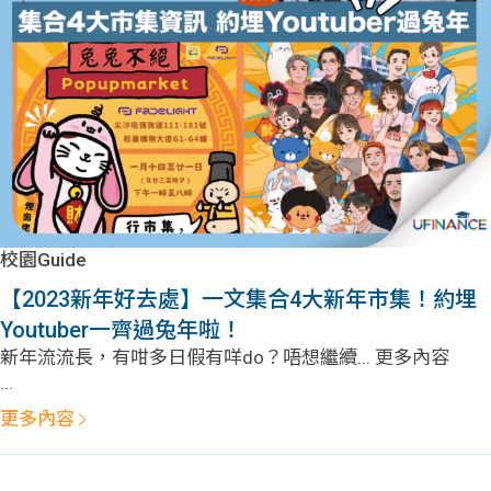
問題
計算
大專
機
學生
生筍
學生
福利
工推
故事
uFina
介
聯絡
分享
nce
搵工
我們
校園Guide
大學
校園
Gui
【2023新年好去處】一文集合4大新年市集！約埋
Youtuber一齊過兔年啦！
生學
贊助
de
新年流流長，有咁多日假有咩do？唔想繼續... 更多內容
...
費貸
Exc
更多內容
款
han