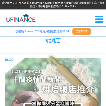
重要提示：uFinance並不會向申請人收取任何服務費，請慎防偽冒來電及虛假訊息。如有
懷疑，請致電客戶服務熱線
5198
4354
。
聯絡我
關於
們
想出新iPhone17？每月分期還款低至$344 ！
立即申請
＋
我們
#網店
852
貸款
5198
4354
服務
學生
學生
貸款
資訊
Blog
常見
貸款