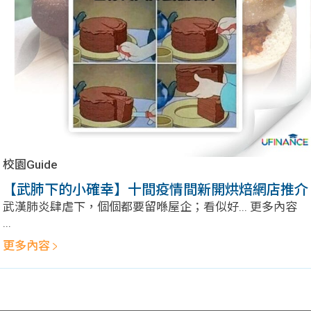
問題
計算
大專
機
學生
生筍
學生
福利
工推
故事
uFina
介
聯絡
分享
nce
搵工
我們
校園Guide
大學
校園
Gui
【武肺下的小確幸】十間疫情間新開烘焙網店推介
武漢肺炎肆虐下，個個都要留喺屋企；看似好... 更多內容
生學
贊助
de
...
更多內容
費貸
Exc
款
han