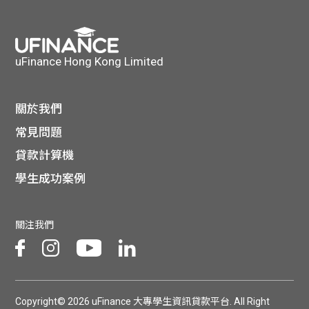
貸款
ge
計數
Gui
uFinance Hong Kong Limited
機
de
網上
關於我們
校園
常見問題
私人
Gui
貸款計算機
貸款
學生成功案例
de
貸款
理財
關注我們
計數
Gui
機
de
Copyright© 2026 uFinance 大專學生資訊貸款平台. All Right