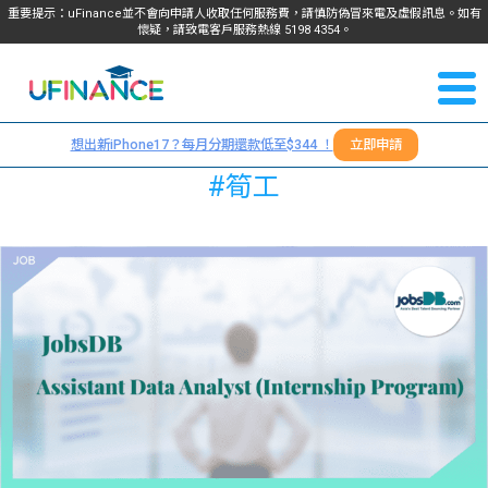
重要提示：uFinance並不會向申請人收取任何服務費，請慎防偽冒來電及虛假訊息。如有
懷疑，請致電客戶服務熱線
5198
4354
。
聯絡我
關於
們
想出新iPhone17？每月分期還款低至$344 ！
立即申請
＋
我們
#筍工
852
貸款
5198
4354
服務
學生
學生
貸款
資訊
Blog
常見
貸款