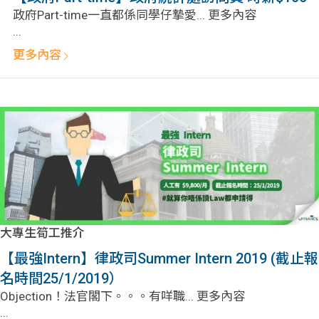
貸款
ge
政府Part-time一直都係同學仔摯愛... 更多內容
...
計數
Gui
更多內容
機
de
網上
校園
私人
Gui
貸款
de
貸款
理財
大專生筍工推介
計數
Gui
【最強Intern】律政司Summer Intern 2019 (截止報
名時間25/1/2019）
機
de
Objection！法官閣下。。。有咩職... 更多內容
...