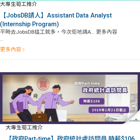
問題
計算
大專
大專生筍工推介
【JobsDB請人】Assistant Data Analyst
機
學生
生筍
(Internship Program)
平時去JobsDB搵工就多，今次佢地請A... 更多內容
學生
福利
工推
...
更多內容
故事
uFina
介
聯絡
分享
nce
搵工
我們
大學
校園
Gui
生學
贊助
de
費貸
Exc
款
大專生筍工推介
han
【政府Part-time】政府統計處訪問員 時薪$106