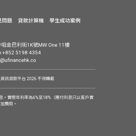
見問題
貸款計算機
學生成功案例
金巴利街1K號MW One 11樓
+852 5198 4354
o@ufinancehk.co
學生資訊貸款平台 2026 不得轉載
。實際年利率為6%至18%（應付利息只以客戶實
附加費用。