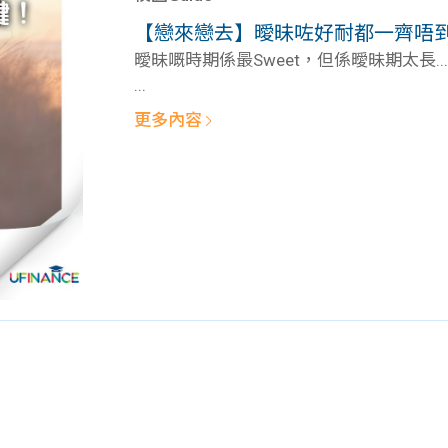
學生貸款
貸款計數
【戀來戀去】曖昧咗好耐都一齊唔
101
機
曖昧嘅時期係最Sweet，但係曖昧期太長..
...
更多內容