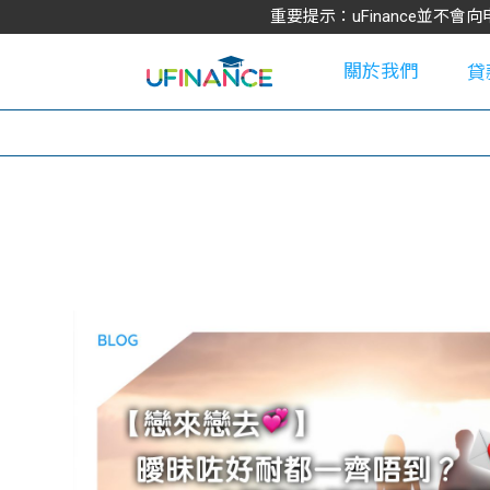
重要提示：uFinance並
關於我們
貸
學
大
貸
網
款