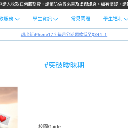
不會向申請人收取任何服務費，請慎防偽冒來電及虛假訊息。如有懷疑，
常見問題
款服務
學生資訊
學生福利
生貸款
Blog
uFinance 
想出新iPhone17？每月分期還款低至$344 ！
貸款計算
大專生筍
園贊助
機
工推介
學生故事
搵工
#突破曖昧期
分享
Guide
Exchang
學生學費
e Guide
款
校園
貸款計數
Guide
機
理財
上私人貸
Guide
校園Guide