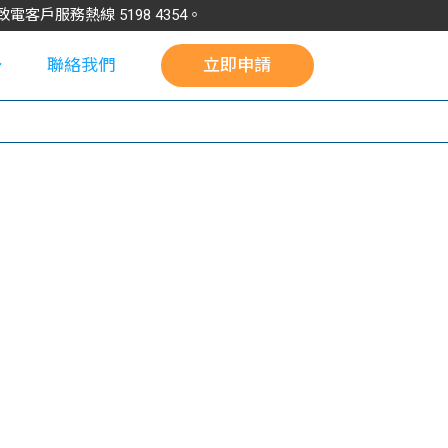
請致電客戶服務熱線
5198
4354
。
聯絡我們
立即申請
校