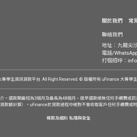
關於我們
常
聯絡我們
地址︰九龍尖沙咀
電話/WhatsApp:
打個招呼︰
inf
ce 大專學生資訊貸款平台. All Right Reserved.
© 版權所有 uFinance 大專
介。還款期最短為3個月及最長為48個月，提早還款絕無任何手續費或罰息
貸款額計算）。uFinance於貸款過程中絕對不會收取客戶任何手續費或
條款及細則
私隱與安全