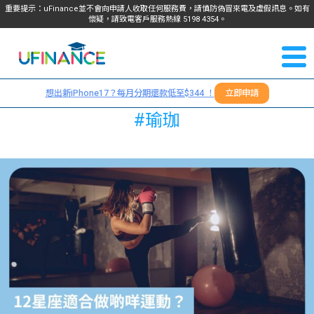
重要提示：uFinance並不會向申請人收取任何服務費，請慎防偽冒來電及虛假訊息。如有
懷疑，請致電客戶服務熱線
5198
4354
。
聯絡我
關於
們
想出新iPhone17？每月分期還款低至$344 ！
立即申請
＋
我們
#瑜珈
852
貸款
5198
4354
服務
學生
學生
貸款
資訊
Blog
常見
貸款