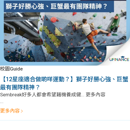
問題
計算
大專
機
學生
生筍
學生
福利
工推
故事
uFina
介
聯絡
分享
nce
搵工
我們
校園Guide
大學
校園
Gui
【12星座適合做啲咩運動？】獅子好勝心強、巨蟹
最有團隊精神？
生學
贊助
de
Sembreak好多人都會希望藉機養成健... 更多內容
...
費貸
Exc
更多內容
款
han