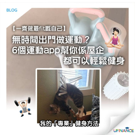
貸款
ge
計數
Gui
機
de
網上
校園
私人
Gui
貸款
de
貸款
理財
計數
Gui
機
de