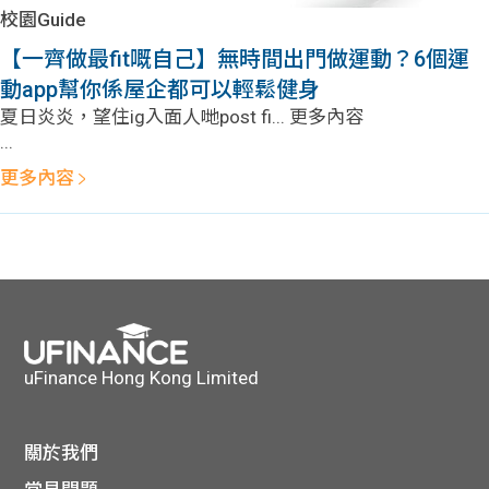
學生
校園Guide
【一齊做最fit嘅自己】無時間出門做運動？6個運
貸款
動app幫你係屋企都可以輕鬆健身
夏日炎炎，望住ig入面人哋post fi... 更多內容
101
...
更多內容
uFinance Hong Kong Limited
關於我們