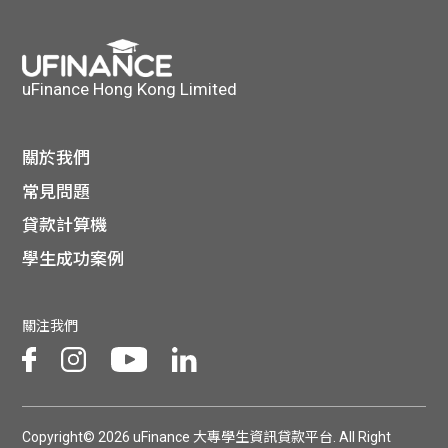
貸款
ge
計數
Gui
uFinance Hong Kong Limited
機
de
網上
關於我們
校園
常見問題
私人
Gui
貸款計算機
貸款
學生成功案例
de
貸款
理財
關注我們
計數
Gui
機
de
Copyright© 2026 uFinance 大專學生資訊貸款平台. All Right