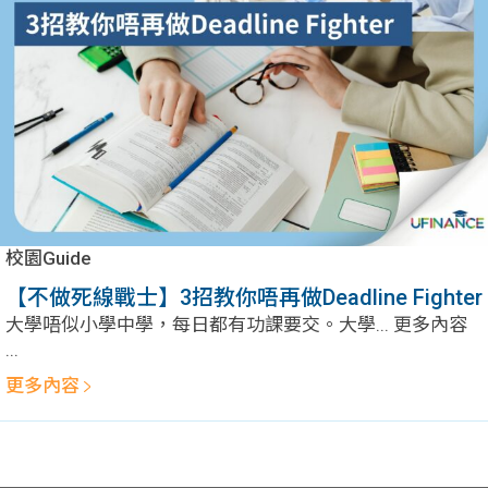
問題
計算
大專
機
學生
生筍
學生
福利
工推
故事
uFina
介
聯絡
分享
nce
搵工
我們
校園Guide
大學
校園
Gui
【不做死線戰士】3招教你唔再做Deadline Fighter
大學唔似小學中學，每日都有功課要交。大學... 更多內容
生學
贊助
de
...
更多內容
費貸
Exc
款
han