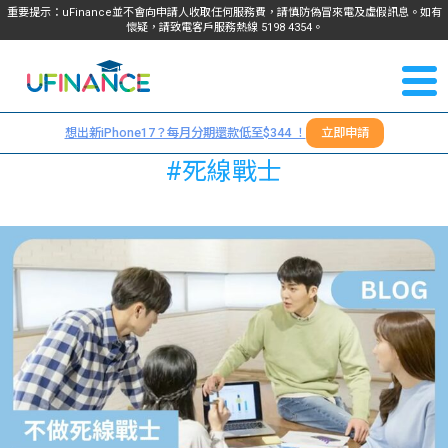
重要提示：uFinance並不會向申請人收取任何服務費，請慎防偽冒來電及虛假訊息。如有
懷疑，請致電客戶服務熱線
5198
4354
。
聯絡我
關於
們
想出新iPhone17？每月分期還款低至$344 ！
立即申請
＋
我們
#死線戰士
852
貸款
5198
4354
服務
學生
學生
貸款
資訊
Blog
常見
貸款