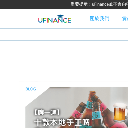
重要提示：uFinance並
關於我們
貸
學
大
貸
網
款