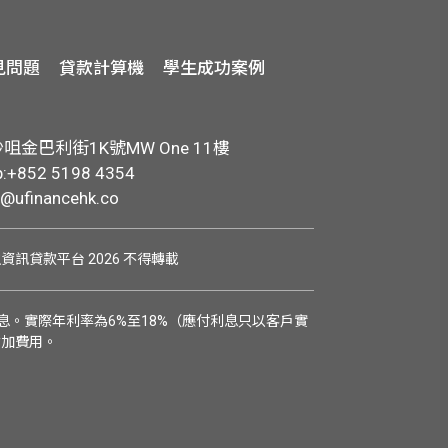
見問題
貸款計算機
學生成功案例
金巴利街1K號MW One 11樓
+852 5198 4354
o@ufinancehk.co
學生資訊貸款平台 2026 不得轉載
。實際年利率為6%至18%（應付利息只以客戶實
附加費用。