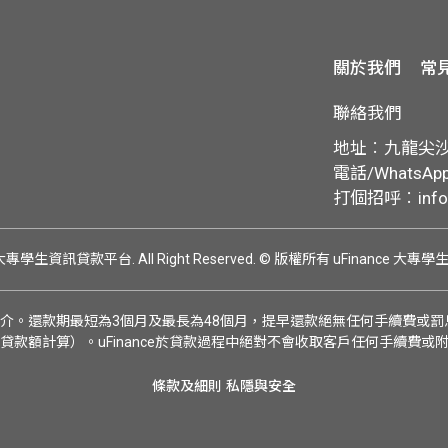
關於我們
常
聯絡我們
地址︰九龍尖沙咀
電話/WhatsApp:
打個招呼︰
inf
ce 大專學生資訊貸款平台. All Right Reserved.
© 版權所有 uFinance 大專
介。還款期最短為3個月及最長為48個月，提早還款絕無任何手續費或罰息
貸款額計算）。uFinance於貸款過程中絕對不會收取客戶任何手續費或
條款及細則
私隱與安全