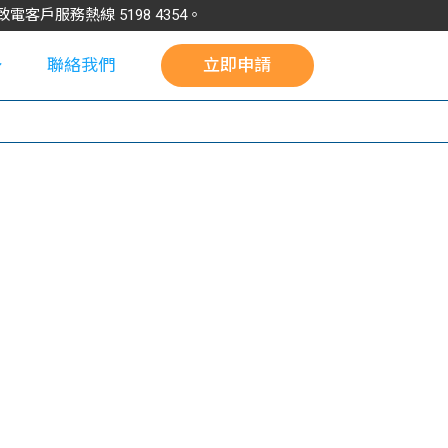
請致電客戶服務熱線
5198
4354
。
聯絡我們
立即申請
校