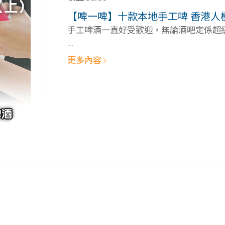
學生貸款
貸款計數
【啤一啤】十款本地手工啤 香港人
101
機
手工啤酒一直好受歡迎，無論酒吧定係超級市
...
更多內容