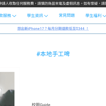
不會向申請人收取任何服務費，請慎防偽冒來電及虛假訊息。如有懷疑，
常見問題
款服務
學生資訊
學生福利
生貸款
Blog
uFinance 
想出新iPhone17？每月分期還款低至$344 ！
貸款計算
大專生筍
園贊助
機
工推介
學生故事
搵工
#本地手工啤
分享
Guide
Exchang
學生學費
e Guide
款
校園
貸款計數
Guide
機
理財
上私人貸
Guide
校園Guide