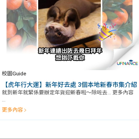
問題
計算
大專
機
學生
生筍
學生
福利
工推
故事
uFina
介
聯絡
分享
nce
搵工
我們
校園Guide
大學
校園
Gui
【虎年行大運】新年好去處 3個本地新春市集介紹
就到新年就緊係要辦定年貨迎新春啦～除咗去... 更多內容
生學
贊助
de
...
更多內容
費貸
Exc
款
han