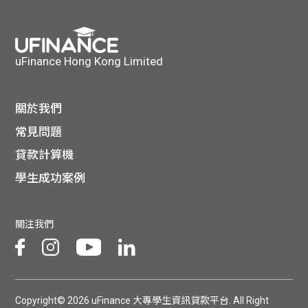
貸款
ge
計數
Gui
uFinance Hong Kong Limited
機
de
網上
關於我們
校園
常見問題
私人
Gui
貸款計算機
貸款
學生成功案例
de
貸款
理財
關注我們
計數
Gui
機
de
Copyright© 2026 uFinance 大專學生資訊貸款平台. All Right