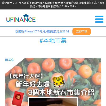
重要提示：uFinance並不會向申請人收取任何服務費，請慎防偽冒來電及虛假訊息。如有
懷疑，請致電客戶服務熱線
5198
4354
。
聯絡我
關於
們
想出新iPhone17？每月分期還款低至$344 ！
立即申請
＋
我們
#本地市集
852
貸款
5198
4354
服務
學生
學生
貸款
資訊
Blog
常見
貸款