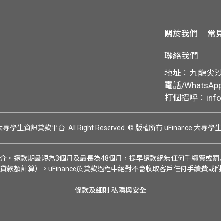
關於我們
常
聯絡我們
地址︰九龍尖沙咀
電話/WhatsApp:
打個招呼︰
inf
ce 大專學生資訊貸款平台. All Right Reserved.
© 版權所有 uFinance 大專
介。還款期最短為3個月及最長為48個月，提早還款絕無任何手續費或罰息
貸款額計算）。uFinance於貸款過程中絕對不會收取客戶任何手續費或
條款及細則
私隱與安全