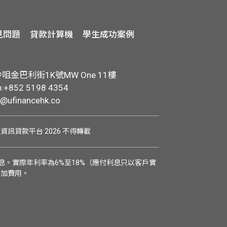
見問題
貸款計算機
學生成功案例
金巴利街1K號MW One 11樓
+852 5198 4354
o@ufinancehk.co
學生資訊貸款平台 2026 不得轉載
。實際年利率為6%至18%（應付利息只以客戶實
附加費用。