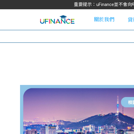
重要提示：uFinance並
關於我們
貸
學
大
貸
網
款