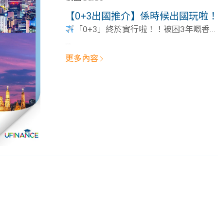
學生貸款
貸款計數
【0+3出國推介】係時候出國玩啦
101
機
「0+3」終於實行啦！！被困3年嘅香...
...
更多內容