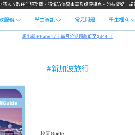
不會向申請人收取任何服務費，請慎防偽冒來電及虛假訊息。如有懷疑，
常見問題
款服務
學生資訊
學生福利
生貸款
Blog
uFinance 
想出新iPhone17？每月分期還款低至$344 ！
貸款計算
大專生筍
園贊助
機
工推介
學生故事
搵工
#新加波旅行
分享
Guide
Exchang
學生學費
e Guide
款
校園
貸款計數
Guide
機
理財
上私人貸
Guide
校園Guide