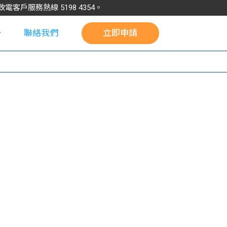
請致電客戶服務熱線
5198
4354
。
聯絡我們
立即申請
校