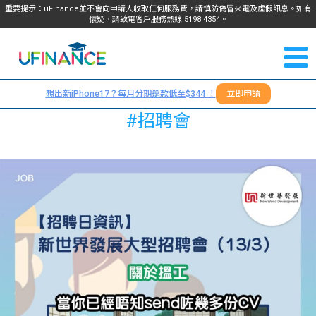
重要提示：uFinance並不會向申請人收取任何服務費，請慎防偽冒來電及虛假訊息。如有
懷疑，請致電客戶服務熱線
5198
4354
。
聯絡我
關於
們
想出新iPhone17？每月分期還款低至$344 ！
立即申請
＋
我們
#招聘會
852
貸款
5198
4354
服務
學生
學生
貸款
資訊
Blog
常見
貸款