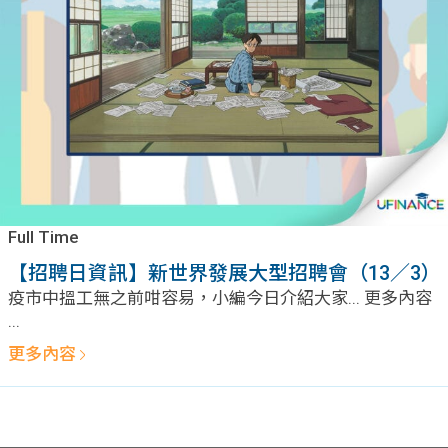
問題
計算
大專
機
學生
生筍
學生
福利
工推
故事
uFina
介
聯絡
分享
nce
搵工
我們
Full Time
大學
校園
Gui
【招聘日資訊】新世界發展大型招聘會（13／3）
疫市中搵工無之前咁容易，小編今日介紹大家... 更多內容
生學
贊助
de
...
更多內容
費貸
Exc
款
han