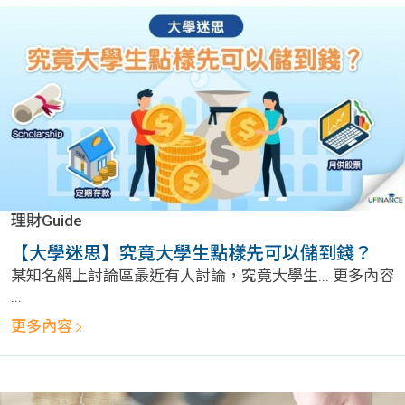
貸款
ge
計數
Gui
機
de
網上
校園
私人
Gui
理財Guide
貸款
de
【大學迷思】究竟大學生點樣先可以儲到錢？
某知名網上討論區最近有人討論，究竟大學生... 更多內容
貸款
理財
...
計數
更多內容
Gui
機
de