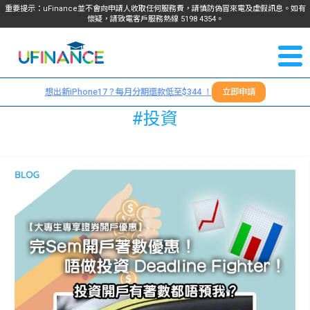
重要提示：uFinance並不會向申請人收取任何服務費，請慎防偽冒來電及虛假訊息。如有
懷疑，請致電客戶服務熱線
5198
4354
。
聯絡我
關於
們
想出新iPhone17？每月分期還款低至$344 ！
立即申請
＋
我們
#投資
852
貸款
5198
4354
服務
學生
學生
貸款
資訊
Blog
常見
貸款