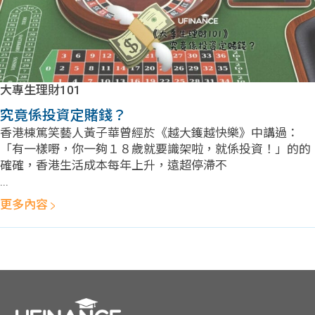
大專生理財101
究竟係投資定賭錢？
香港棟篤笑藝人黃子華曾經於《越大鑊越快樂》中講過：
「有一樣嘢，你一夠１８歲就要識架啦，就係投資！」的的
確確，香港生活成本每年上升，遠超停滯不
...
更多內容