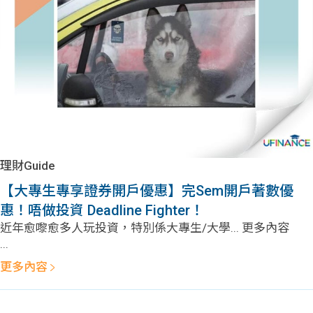
問題
計算
大專
機
學生
生筍
學生
福利
工推
故事
uFina
介
聯絡
分享
nce
搵工
我們
理財Guide
大學
校園
Gui
【大專生專享證券開戶優惠】完Sem開戶著數優
惠！唔做投資 Deadline Fighter！
生學
贊助
de
近年愈嚟愈多人玩投資，特別係大專生/大學... 更多內容
...
費貸
Exc
更多內容
款
han