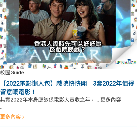
問題
計算
大專
機
學生
生筍
學生
福利
工推
故事
uFina
介
聯絡
分享
nce
搵工
我們
校園Guide
大學
校園
Gui
【2022電影懶人包】戲院快快開｜3套2022年值得
留意嘅電影！
生學
贊助
de
其實2022年本身應該係電影大豐收之年，... 更多內容
...
費貸
Exc
更多內容
款
han