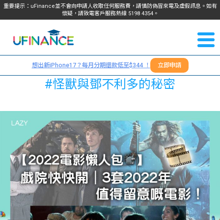
重要提示：uFinance並不會向申請人收取任何服務費，請慎防偽冒來電及虛假訊息。如有
懷疑，請致電客戶服務熱線
5198
4354
。
聯絡我
關於
們
想出新iPhone17？每月分期還款低至$344 ！
立即申請
＋
我們
#怪獸與鄧不利多的秘密
852
貸款
5198
4354
服務
學生
學生
貸款
資訊
Blog
常見
貸款