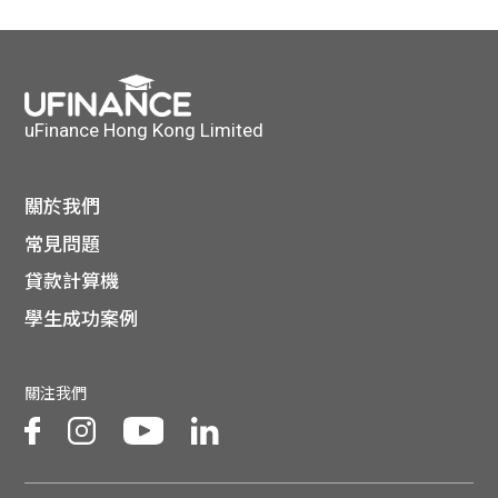
貸款
ge
計數
Gui
機
de
uFinance Hong Kong Limited
網上
校園
關於我們
私人
Gui
常見問題
貸款計算機
貸款
de
學生成功案例
貸款
理財
關注我們
計數
Gui
機
de