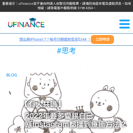
重要提示：uFinance並不會向申請人收取任何服務費，請慎防偽冒來電及虛假訊息。如有
懷疑，請致電客戶服務熱線
5198
4354
。
聯絡我
關於
們
想出新iPhone17？每月分期還款低至$344 ！
立即申請
＋
我們
#思考
852
貸款
5198
4354
服務
學生
學生
貸款
資訊
Blog
常見
貸款