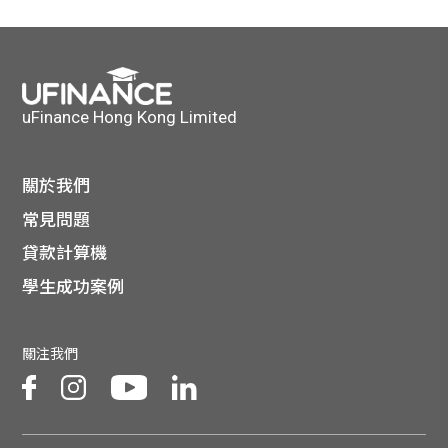
貸款
ge
計數
Gui
機
de
uFinance Hong Kong Limited
網上
校園
關於我們
私人
Gui
常見問題
貸款計算機
貸款
de
學生成功案例
貸款
理財
關注我們
計數
Gui
機
de