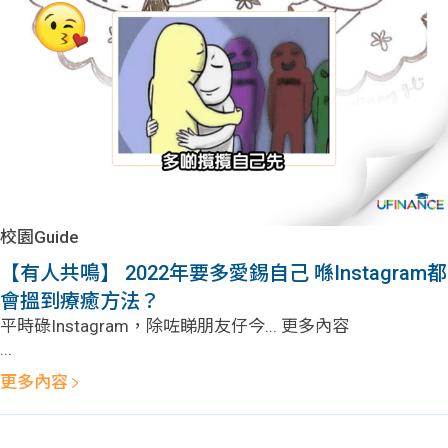
問題
計算
大專
機
學生
生筍
學生
福利
工推
故事
uFina
介
聯絡
分享
nce
搵工
我們
校園Guide
大學
校園
Gui
【有人共鳴】 2022年要多愛錫自己 喺Instagram都
會搵到療癒方法？
生學
贊助
de
平時碌Instagram，除咗睇朋友仔今... 更多內容
...
費貸
Exc
更多內容
款
han