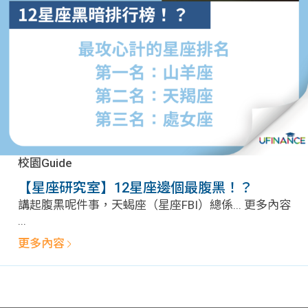
問題
計算
大專
機
學生
生筍
學生
福利
工推
故事
uFina
介
聯絡
分享
nce
搵工
我們
校園Guide
大學
校園
Gui
【星座研究室】12星座邊個最腹黑！？
講起腹黑呢件事，天蝎座（星座FBI）總係... 更多內容
生學
贊助
de
...
更多內容
費貸
Exc
款
han