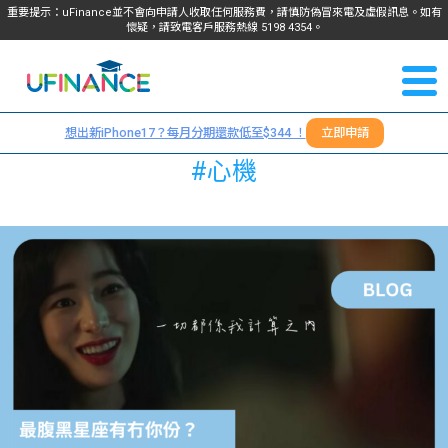
重要提示：uFinance並不會向申請人收取任何服務費，請慎防偽冒來電及虛假訊息。如有
懷疑，請致電客戶服務熱線
5198
4354
。
聯絡我
關於
們
想出新iPhone17？每月分期還款低至$344 ！
立即申請
＋
我們
#心機
852
貸款
5198
4354
服務
學生
學生
貸款
資訊
Blog
常見
貸款