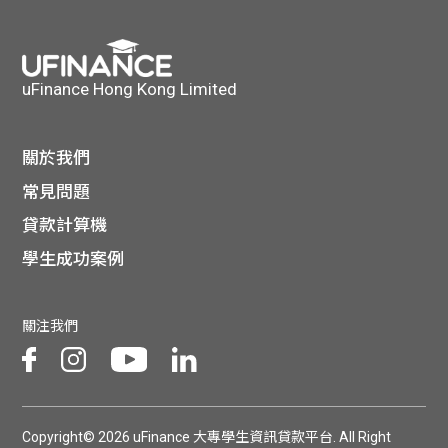
貸款
ge
計數
Gui
uFinance Hong Kong Limited
機
de
網上
關於我們
校園
常見問題
私人
Gui
貸款計算機
貸款
學生成功案例
de
貸款
理財
關注我們
計數
Gui
機
de
Copyright© 2026 uFinance 大專學生資訊貸款平台. All Right